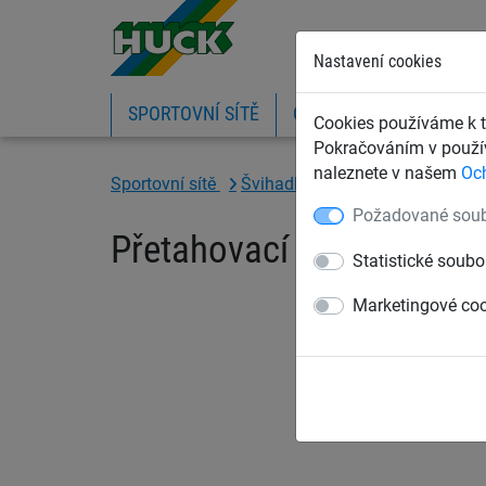
Nastavení cookies
SPORTOVNÍ SÍTĚ
OCHRANNÉ SÍTĚ A PLA
Cookies používáme k t
Pokračováním v použív
naleznete v našem
Oc
Sportovní sítě
Švihadla a lana
Přetahovací 
Požadované soub
Přetahovací lano, délka 
Statistické soubo
Marketingové co