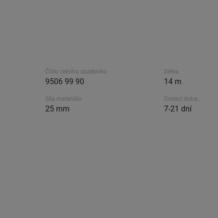
Číslo celního sazebníku
Délka
9506 99 90
14 m
Síla materiálu
Dodací doba.
25 mm
7-21 dní