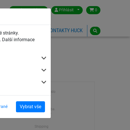
Czech Republic
Přihlásit
0
HŘIŠTĚ
ESHOP
KONTAKTY HUCK
 stránky.
 Další informace
Výrobek číslo
3414
Vybrat vše
rané
Dodací doba.
en
7-21 dní
Shipping