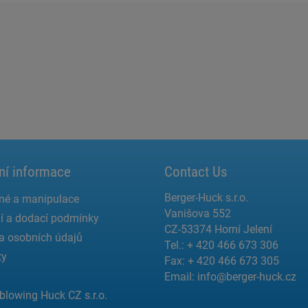
ní informace
Contact Us
Berger-Huck s.r.o.
né a manipulace
Vanišova 552
í a dodací podmínky
CZ-53374 Horní Jelení
a osobních údajů
Tel.: + 420 466 673 306
ty
Fax: + 420 466 673 305
Email:
info@berger-huck.cz
blowing Huck CZ s.r.o.