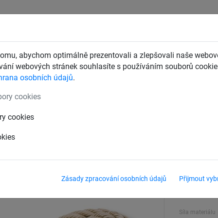
CHTY
ZÁCHYTNÉ BEZPEČNOSTNÍ SÍTĚ
DĚTSKÁ LANOVÁ 
omu, abychom optimálně prezentovali a zlepšovali naše webové
ání webových stránek souhlasíte s používáním souborů cookie.
hrana osobních údajů
.
lana
ory cookies
14 m
ry cookies
okies
Délka
14 m
Zásady zpracování osobních údajů
Přijmout vyb
Materiál
Polypropyl
Síla materiálu