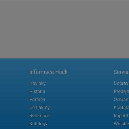
Informace Huck
Servis
Novinky
Doprav
Historie
Prodejn
Partneři
Ochran
Certifikáty
Kontak
Reference
Imprint
Katalogy
Whistle