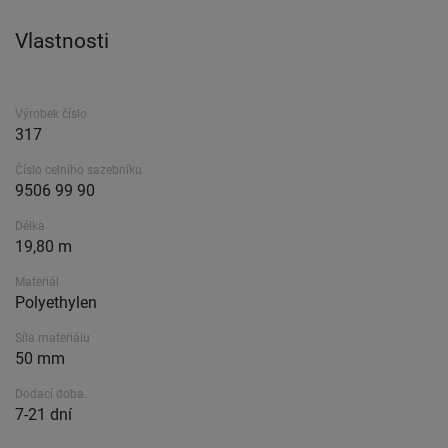
Vlastnosti
Výrobek číslo
317
Číslo celního sazebníku
9506 99 90
Délka
19,80 m
Materiál
Polyethylen
Síla materiálu
50 mm
Dodací doba.
7-21 dní