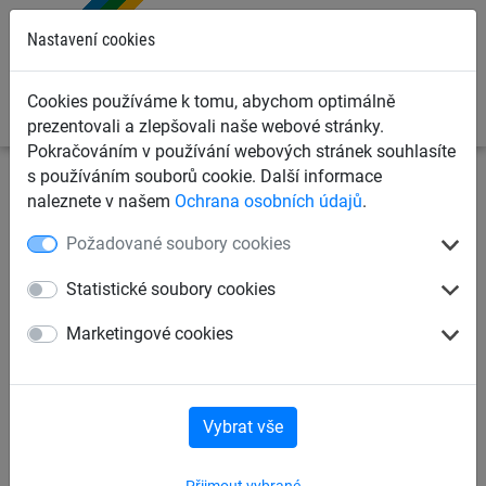
0
Nastavení cookies
Cookies používáme k tomu, abychom optimálně
prezentovali a zlepšovali naše webové stránky.
Pokračováním v používání webových stránek souhlasíte
s používáním souborů cookie. Další informace
Sportovní sítě
Švihadla a lana
Pásy na odbíjenou
naleznete v našem
Ochrana osobních údajů
.
Požadované soubory cookies
Pás pro odbíjenou
Statistické soubory cookies
Marketingové cookies
Vybrat vše
Přijmout vybrané