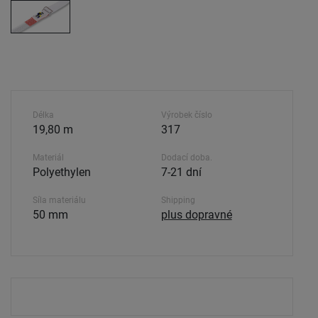
Délka
Výrobek číslo
19,80 m
317
Materiál
Dodací doba.
Polyethylen
7-21 dní
Síla materiálu
Shipping
50 mm
plus dopravné