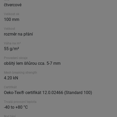
čtvercové
Velikost ok
100 mm
Velikost
rozměr na přání
Váha na m²
55 g/m²
Provedení okraje
obšitý lem šňůrou cca. 5-7 mm
Mesh breaking strength
4.20 kN
Certifikát
Oeko-Tex® certifikát 12.0.02466 (Standard 100)
Trvalá provozní teplota
-40 to +80 °C
Bod tání