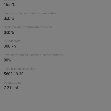
165 °C
Pevnost v ohybu / odolnost proti oděru
dobrá
Odolnost vůči povětrnostním vlivům
dobrá
UV-odolnost
300 kly
Pevnost v tahu po 2 letech působení klimatu
90%
Číslo celního sazebníku
5608 19 30
Dodací doba.
7-21 dní