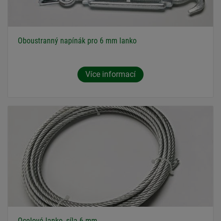
Oboustranný napínák pro 6 mm lanko
Více informací
Ocelové lanko, síla 6 mm