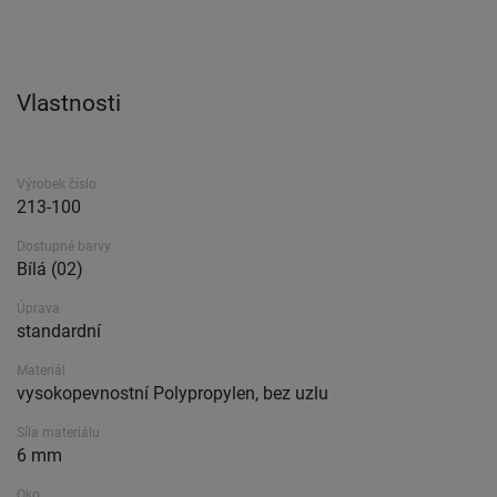
Vlastnosti
Výrobek číslo
213-100
Dostupné barvy
Bílá (02)
Úprava
standardní
Materiál
vysokopevnostní Polypropylen, bez uzlu
Síla materiálu
6 mm
Oko