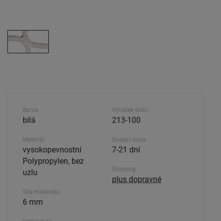
Barva
Výrobek číslo
bílá
213-100
Materiál
Dodací doba.
vysokopevnostní
7-21 dní
Polypropylen, bez
Shipping
uzlu
plus dopravné
Síla materiálu
6 mm