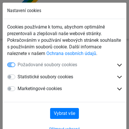
0
Nastavení cookies
Cookies používáme k tomu, abychom optimálně
prezentovali a zlepšovali naše webové stránky.
Pokračováním v používání webových stránek souhlasíte
s používáním souborů cookie. Další informace
Sportovní sítě
Ochranné sítě na míče
Ochranné sítě v
naleznete v našem
Ochrana osobních údajů
.
m²
Požadované soubory cookies
Ochranná síť bezuzlová PP 6
Statistické soubory cookies
mm, oko 100 mm
Marketingové cookies
Vybrat vše
Přijmout vybrané