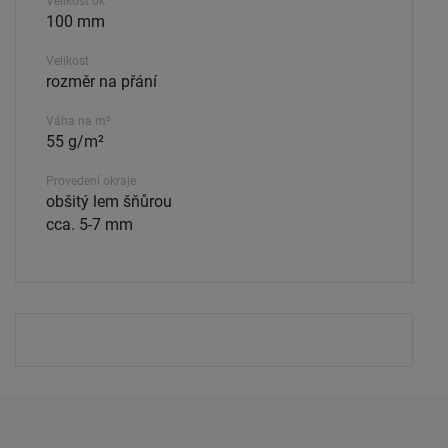
Velikost ok
100 mm
Velikost
rozměr na přání
Váha na m²
55 g/m²
Provedení okraje
obšitý lem šňůrou
cca. 5-7 mm