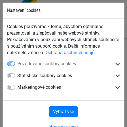
0
Nastavení cookies
Cookies používáme k tomu, abychom optimálně
prezentovali a zlepšovali naše webové stránky.
Pokračováním v používání webových stránek souhlasíte
s používáním souborů cookie. Další informace
Sportovní sítě
Sítě pro ostatní sporty
Sítě pro atletiku
naleznete v našem
Ochrana osobních údajů
.
Požadované soubory cookies
Sada lan a karabin k vytažení
sítí pro hod kladivem
Statistické soubory cookies
Marketingové cookies
Vybrat vše
Přijmout vybrané