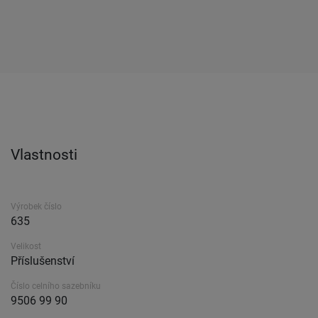
Vlastnosti
Výrobek číslo
635
Velikost
Příslušenství
Číslo celního sazebníku
9506 99 90