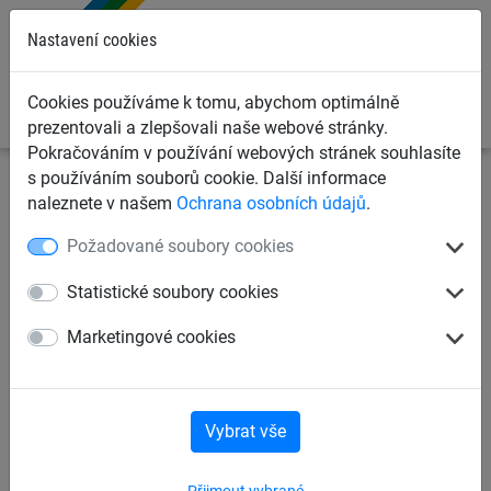
0
Nastavení cookies
Cookies používáme k tomu, abychom optimálně
prezentovali a zlepšovali naše webové stránky.
Pokračováním v používání webových stránek souhlasíte
s používáním souborů cookie. Další informace
Sportovní sítě
Sítě pro ostatní sporty
Sítě pro atletiku
naleznete v našem
Ochrana osobních údajů
.
Požadované soubory cookies
Pytel k zatížení sítě bez
obsahu
Statistické soubory cookies
Marketingové cookies
Vybrat vše
Přijmout vybrané