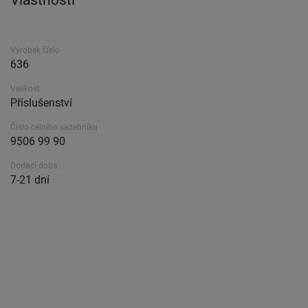
Vlastnosti
Výrobek číslo
636
Velikost
Příslušenství
Číslo celního sazebníku
9506 99 90
Dodací doba.
7-21 dní