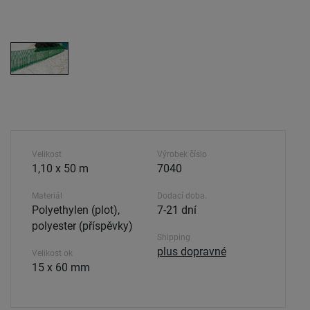
Velikost
Výrobek číslo
1,10 x 50 m
7040
Materiál
Dodací doba.
Polyethylen (plot),
7-21 dní
polyester (příspěvky)
Shipping
plus dopravné
Velikost ok
15 x 60 mm