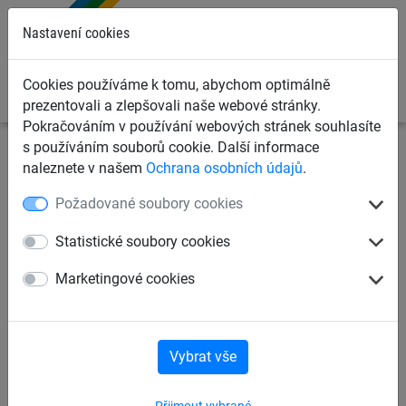
0
Nastavení cookies
Cookies používáme k tomu, abychom optimálně
prezentovali a zlepšovali naše webové stránky.
Pokračováním v používání webových stránek souhlasíte
s používáním souborů cookie. Další informace
Sportovní sítě
Sítě a plůtky na lyžování
Lyžařské
naleznete v našem
Ochrana osobních údajů
.
plůtky
Požadované soubory cookies
Síťový plot pro zachycení
Statistické soubory cookies
sněhu 1,10 x 50 m
Marketingové cookies
Vybrat vše
Přijmout vybrané