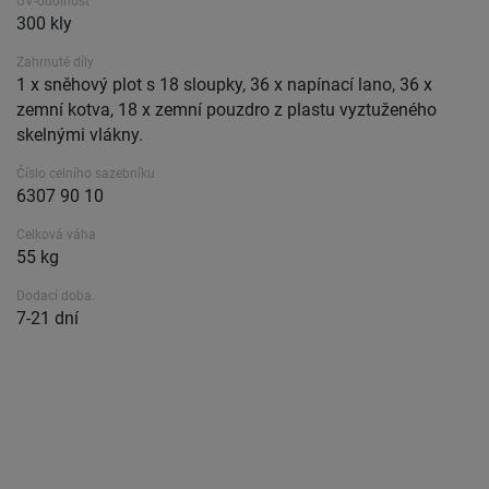
UV-odolnost
300 kly
Zahrnuté díly
1 x sněhový plot s 18 sloupky, 36 x napínací lano, 36 x
zemní kotva, 18 x zemní pouzdro z plastu vyztuženého
skelnými vlákny.
Číslo celního sazebníku
6307 90 10
Celková váha
55 kg
Dodací doba.
7-21 dní