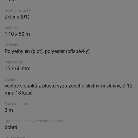
Dostupné barvy
Zelená (01)
Velikost
1,10 x 50 m
Materiál
Polyethylen (plot), polyester (příspěvky)
Velikost ok
15 x 60 mm
Sloupy
včetně sloupků z plastu vyztuženého skelnými vlákny, Ø 12
mm, 18 kusů
Rozteč sloupů
3 m
Odolnost vůči povětrnostním vlivům
dobrá