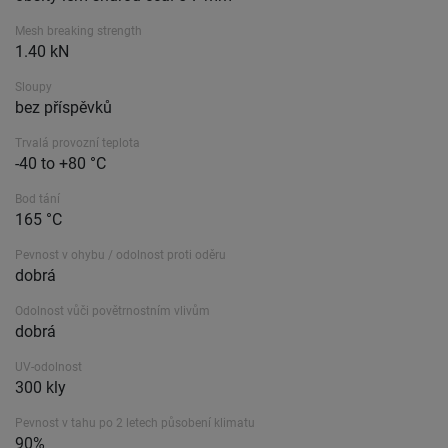
Mesh breaking strength
1.40 kN
Sloupy
bez příspěvků
Trvalá provozní teplota
-40 to +80 °C
Bod tání
165 °C
Pevnost v ohybu / odolnost proti oděru
dobrá
Odolnost vůči povětrnostním vlivům
dobrá
UV-odolnost
300 kly
Pevnost v tahu po 2 letech působení klimatu
90%