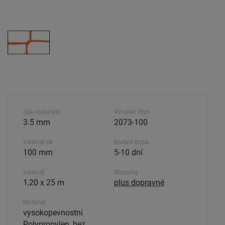
Síla materiálu
Výrobek číslo
3.5 mm
2073-100
Velikost ok
Dodací doba.
100 mm
5-10 dní
Velikost
Shipping
1,20 x 25 m
plus dopravné
Materiál
vysokopevnostní
Polypropylen, bez