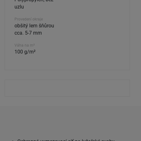
uzlu
Provedení okraje
obšitý lem šňůrou
cca. 5-7 mm
Váha na m²
100 g/m²