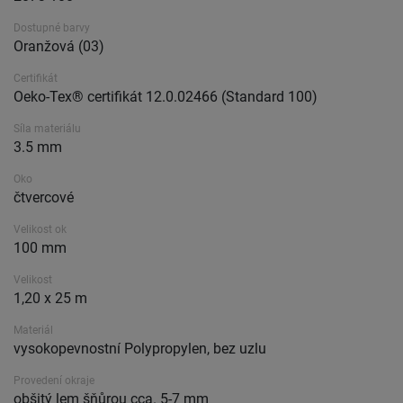
Dostupné barvy
Oranžová (03)
Certifikát
Oeko-Tex® certifikát 12.0.02466 (Standard 100)
Síla materiálu
3.5 mm
Oko
čtvercové
Velikost ok
100 mm
Velikost
1,20 x 25 m
Materiál
vysokopevnostní Polypropylen, bez uzlu
Provedení okraje
obšitý lem šňůrou cca. 5-7 mm