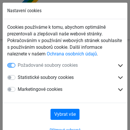
0
Nastavení cookies
Cookies používáme k tomu, abychom optimálně
prezentovali a zlepšovali naše webové stránky.
Pokračováním v používání webových stránek souhlasíte
s používáním souborů cookie. Další informace
Sportovní sítě
Sítě a plůtky na lyžování
Lyžařské
naleznete v našem
Ochrana osobních údajů
.
plůtky
Požadované soubory cookies
Ochranná uzavírací síť na
Statistické soubory cookies
lyžařské svahy, 1,2x25 m
Marketingové cookies
Vybrat vše
Přijmout vybrané