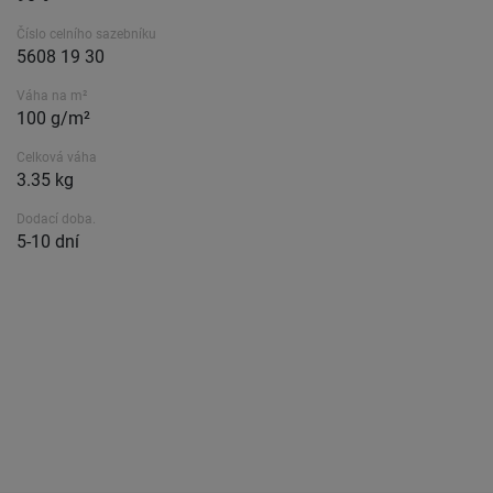
Číslo celního sazebníku
5608 19 30
Váha na m²
100 g/m²
Celková váha
3.35 kg
Dodací doba.
5-10 dní