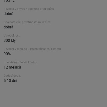
165 °C
Pevnost v ohybu / odolnost proti oděru
dobrá
Odolnost vůči povětrnostním vlivům
dobrá
UV-odolnost
300 kly
Pevnost v tahu po 2 letech působení klimatu
90%
Pravidelný interval kontrol
12 měsíců
Dodací doba.
5-10 dní