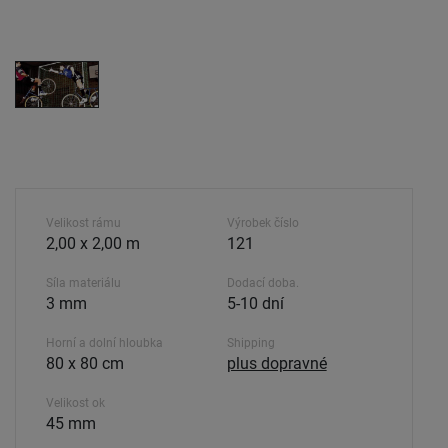
Velikost rámu
Výrobek číslo
2,00 x 2,00 m
121
Síla materiálu
Dodací doba.
3 mm
5-10 dní
Horní a dolní hloubka
Shipping
80 x 80 cm
plus dopravné
Velikost ok
45 mm