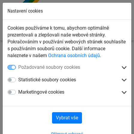
0
Nastavení cookies
Cookies používáme k tomu, abychom optimálně
prezentovali a zlepšovali naše webové stránky.
Pokračováním v používání webových stránek souhlasíte
s používáním souborů cookie. Další informace
Sportovní sítě
Sítě pro ostatní sporty
Sítě na kolové
naleznete v našem
Ochrana osobních údajů
.
pólo
Požadované soubory cookies
Branková síť pro kolové pólo
Statistické soubory cookies
3 mm, polypropylen
Marketingové cookies
Vybrat vše
Přijmout vybrané