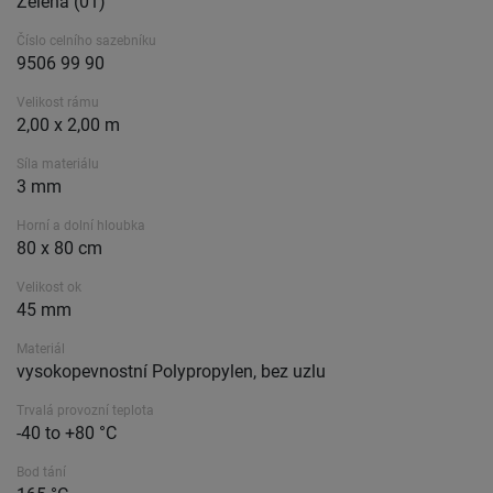
Zelená (01)
Číslo celního sazebníku
9506 99 90
Velikost rámu
2,00 x 2,00 m
Síla materiálu
3 mm
Horní a dolní hloubka
80 x 80 cm
Velikost ok
45 mm
Materiál
vysokopevnostní Polypropylen, bez uzlu
Trvalá provozní teplota
-40 to +80 °C
Bod tání