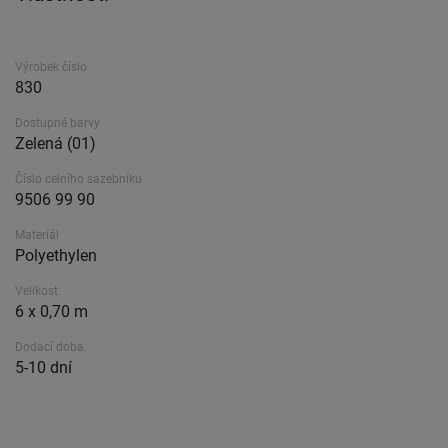
Výrobek číslo
830
Dostupné barvy
Zelená (01)
Číslo celního sazebníku
9506 99 90
Materiál
Polyethylen
Velikost
6 x 0,70 m
Dodací doba.
5-10 dní