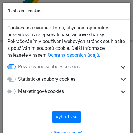
0
Nastavení cookies
Cookies používáme k tomu, abychom optimálně
prezentovali a zlepšovali naše webové stránky.
Pokračováním v používání webových stránek souhlasíte
s používáním souborů cookie. Další informace
Sportovní sítě
Sítě na tenis
Dětské tenisové sítě
naleznete v našem
Ochrana osobních údajů
.
Požadované soubory cookies
Dětská tenis / badminton síť
0,7x6 m
Statistické soubory cookies
Marketingové cookies
Vybrat vše
Přijmout vybrané