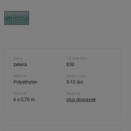
Barva
Výrobek číslo
zelená
830
Materiál
Dodací doba.
Polyethylen
5-10 dní
Velikost
Shipping
6 x 0,70 m
plus dopravné