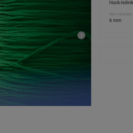
Huck-Isilin
Síla materiálu
6 mm