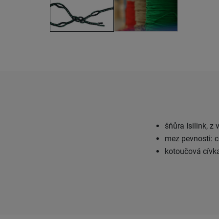
šňůra Isilink, 
mez pevnosti: 
kotoučová cívk