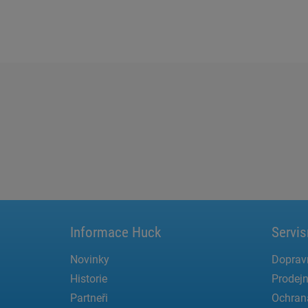
Informace Huck
Servis
Novinky
Doprav
Historie
Prodejn
Partneři
Ochran