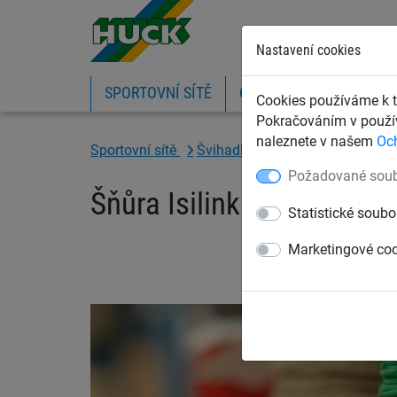
Nastavení cookies
SPORTOVNÍ SÍTĚ
OCHRANNÉ SÍTĚ A PLA
Cookies používáme k t
Pokračováním v použív
naleznete v našem
Oc
Sportovní sítě
Švihadla a lana
Isilink šňůra
Požadované soub
Šňůra Isilink PP 6 mm
Statistické soubo
Marketingové co