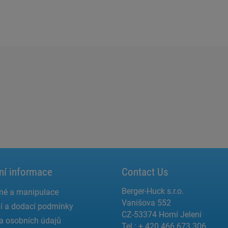
ní informace
Contact Us
Berger-Huck s.r.o.
né a manipulace
Vanišova 552
í a dodací podmínky
CZ-53374 Horní Jelení
a osobních údajů
Tel.: + 420 466 673 306