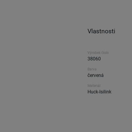
Vlastnosti
Výrobek číslo
38060
Barva
červená
Materiál
Huck-Isilink