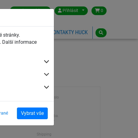
Czech Republic
Přihlásit
0
HŘIŠTĚ
ESHOP
KONTAKTY HUCK
 stránky.
 Další informace
Výrobek číslo
38060
Vybrat vše
rané
Dodací doba.
7-21 dní
Shipping