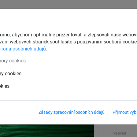
CHTY
ZÁCHYTNÉ BEZPEČNOSTNÍ SÍTĚ
DĚTSKÁ LANOVÁ 
omu, abychom optimálně prezentovali a zlepšovali naše webové
ání webových stránek souhlasíte s používáním souborů cookie.
hrana osobních údajů
.
ory cookies
ry cookies
okies
Barva
červená
Zásady zpracování osobních údajů
Přijmout vyb
Délka
500 m
Materiál