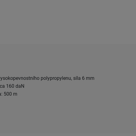
z vysokopevnostního polypropylenu, síla 6 mm
cca 160 daN
a: 500 m