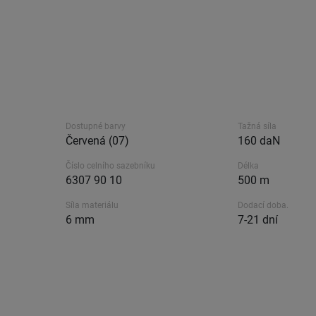
Dostupné barvy
Tažná síla
Červená (07)
160 daN
Číslo celního sazebníku
Délka
6307 90 10
500 m
Síla materiálu
Dodací doba.
6 mm
7-21 dní