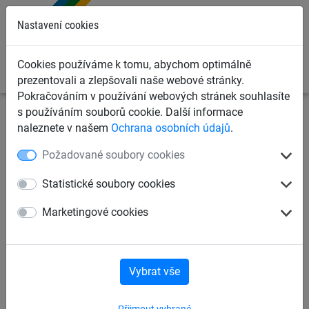
0
Nastavení cookies
Cookies používáme k tomu, abychom optimálně
prezentovali a zlepšovali naše webové stránky.
Pokračováním v používání webových stránek souhlasíte
s používáním souborů cookie. Další informace
Sportovní sítě
Sítě na volejbal
Volejbalové sítě a
naleznete v našem
Ochrana osobních údajů
.
příslušenství
Požadované soubory cookies
Volejbalová tréninková síť,
Statistické soubory cookies
rychlá montáž, zesílený rašl
Marketingové cookies
Vybrat vše
Přijmout vybrané