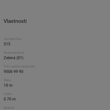
Vlastnosti
Výrobek číslo
515
Dostupné barvy
Zelená (01)
Číslo celního sazebníku
9506 99 90
Délka
10 m
Výška
0.70 m
Materiál