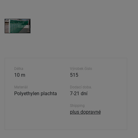
Délka
Výrobek číslo
10 m
515
Materiál
Dodací doba.
Polyethylen plachta
7-21 dní
Shipping
plus dopravné