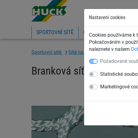
Nastavení cookies
SPORTOVNÍ SÍTĚ
OCHRANNÉ SÍTĚ A PLA
Cookies používáme k t
Pokračováním v použív
naleznete v našem
Oc
Sportovní sítě
Sítě na hokej a florbal
In-line
Požadované soub
Branková síť pro in-line 
Statistické soubo
Marketingové co