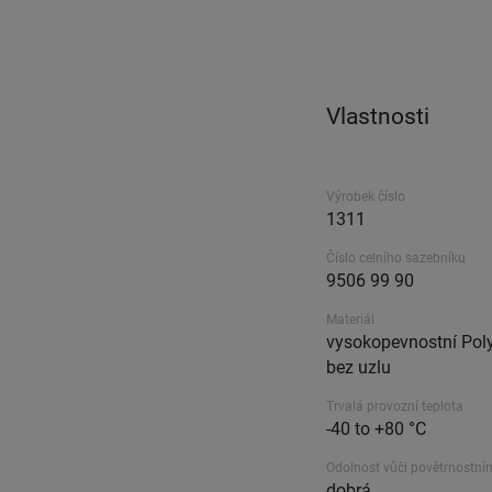
Vlastnosti
Výrobek číslo
1311
Číslo celního sazebníku
9506 99 90
Materiál
vysokopevnostní Poly
bez uzlu
Trvalá provozní teplota
-40 to +80 °C
Odolnost vůči povětrnostní
dobrá