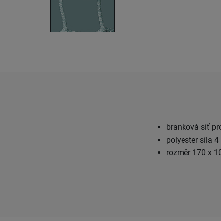
branková síť pro
polyester síla
rozměr 170 x 10