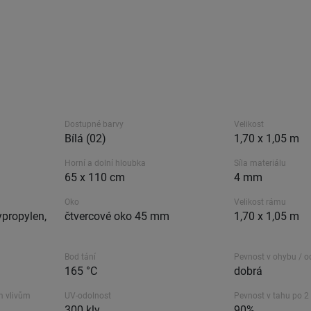
Dostupné barvy
Velikost
Bílá (02)
1,70 x 1,05 m
Horní a dolní hloubka
Síla materiálu
65 x 110 cm
4 mm
Oko
Velikost rámu
propylen,
čtvercové oko 45 mm
1,70 x 1,05 m
Bod tání
Pevnost v ohybu / o
165 °C
dobrá
m vlivům
UV-odolnost
Pevnost v tahu po 2
300 kly
90%