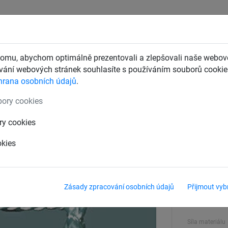
CHTY
ZÁCHYTNÉ BEZPEČNOSTNÍ SÍTĚ
DĚTSKÁ LANOVÁ 
omu, abychom optimálně prezentovali a zlepšovali naše webové
ání webových stránek souhlasíte s používáním souborů cookie.
hrana osobních údajů
.
 hokej
ory cookies
hokej 4 mm, polyester
ry cookies
okies
Velikost
1,70 x 1,05
Zásady zpracování osobních údajů
Přijmout vyb
Horní a dolní 
65 x 110 c
Síla materiálu