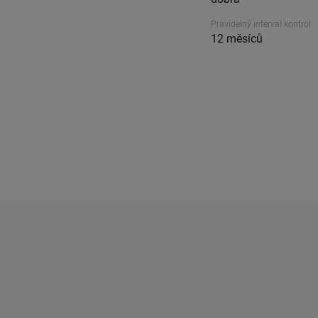
Pravidelný interval kontrol
12 měsíců