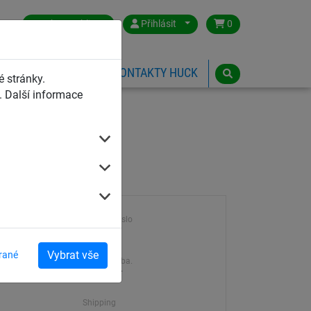
Czech Republic
Přihlásit
0
HŘIŠTĚ
ESHOP
KONTAKTY HUCK
 stránky.
 Další informace
Výrobek číslo
 m
1311
Vybrat vše
rané
hloubka
Dodací doba.
m
7-21 dní
Shipping