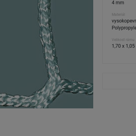
4 mm
Materiál
vysokopevn
Polypropyle
Velikost rámu
1,70 x 1,05