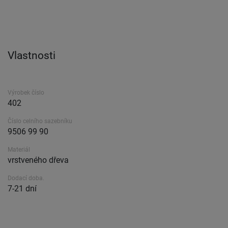
Vlastnosti
Výrobek číslo
402
Číslo celního sazebníku
9506 99 90
Materiál
vrstveného dřeva
Dodací doba.
7-21 dní