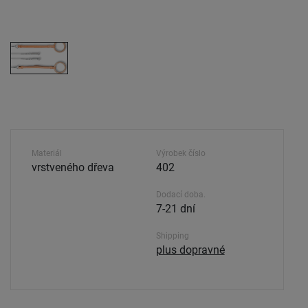
Materiál
Výrobek číslo
vrstveného dřeva
402
Dodací doba.
7-21 dní
Shipping
plus dopravné