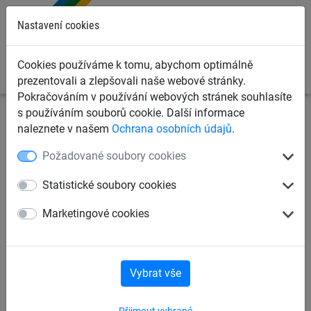
0
Nastavení cookies
Cookies používáme k tomu, abychom optimálně
prezentovali a zlepšovali naše webové stránky.
Pokračováním v používání webových stránek souhlasíte
s používáním souborů cookie. Další informace
Sportovní sítě
Švihadla a lana
Gymnastická lana a
naleznete v našem
Ochrana osobních údajů
.
kruhy
Požadované soubory cookies
Gymnastické kruhy, komplet
Statistické soubory cookies
pro gymnasty
Marketingové cookies
Vybrat vše
Přijmout vybrané