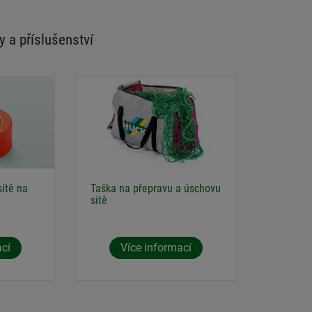
y a příslušenství
sítě na
Taška na přepravu a úschovu
sítě
ací
Více informací