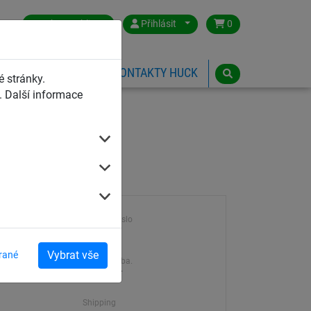
Czech Republic
Přihlásit
0
HŘIŠTĚ
ESHOP
KONTAKTY HUCK
 stránky.
 Další informace
hloubka
Výrobek číslo
cm
153N
Vybrat vše
rané
Dodací doba.
7-21 dní
Shipping