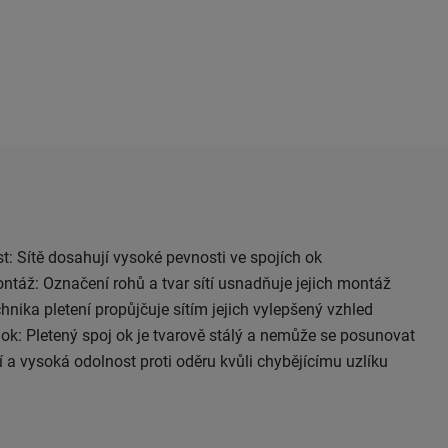
t: Sítě dosahují vysoké pevnosti ve spojích ok
áž: Označení rohů a tvar sítí usnadňuje jejich montáž
hnika pletení propůjčuje sítím jejich vylepšený vzhled
 ok: Pletený spoj ok je tvarově stálý a nemůže se posunovat
 a vysoká odolnost proti oděru kvůli chybějícímu uzlíku