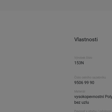
Vlastnosti
Výrobek číslo
153N
Číslo celního sazebníku
9506 99 90
Materiál
vysokopevnostní Poly
bez uzlu
Pevnost v ohybu / odolnost 