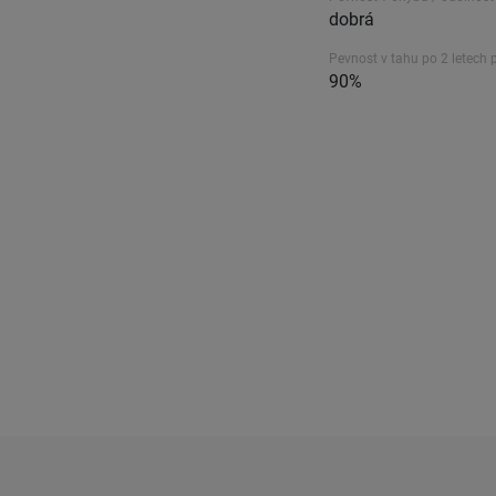
dobrá
Pevnost v tahu po 2 letech 
90%