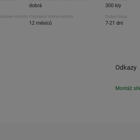
dobrá
300 kly
působení klimatu
Pravidelný interval kontrol
Dodací doba.
12 měsíců
7-21 dní
Odkazy
Montáž sít