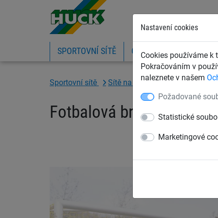
Nastavení cookies
SPORTOVNÍ SÍTĚ
OCHRANNÉ SÍTĚ A PLA
Cookies používáme k t
Pokračováním v použív
naleznete v našem
Oc
Sportovní sítě
Sítě na fotbal
Fotbalové bran
Požadované soub
Fotbalová branková síť 
Statistické soubo
Marketingové co