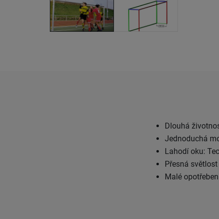
Dlouhá životnos
Jednoduchá mont
Lahodí oku: Tec
Přesná světlost
Malé opotřebení