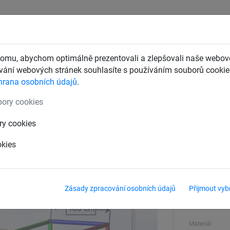
CHTY
ZÁCHYTNÉ BEZPEČNOSTNÍ SÍTĚ
DĚTSKÁ LANOVÁ 
omu, abychom optimálně prezentovali a zlepšovali naše webové
ání webových stránek souhlasíte s používáním souborů cookie.
hrana osobních údajů
.
kové sítě
ory cookies
4,5 mm, hexagonální oka
ry cookies
okies
Horní a dolní 
100 x 100 
Zásady zpracování osobních údajů
Přijmout vyb
Síla materiálu
3.5 mm
Materiál