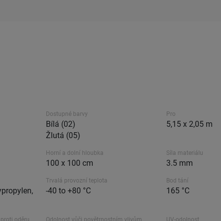
Dostupné barvy
Pro
Bílá (02)
5,15 x 2,05 m
Žlutá (05)
Horní a dolní hloubka
Síla materiálu
100 x 100 cm
3.5 mm
Trvalá provozní teplota
Bod tání
propylen,
-40 to +80 °C
165 °C
proti oděru
Odolnost vůči povětrnostním vlivům
UV-odolnost