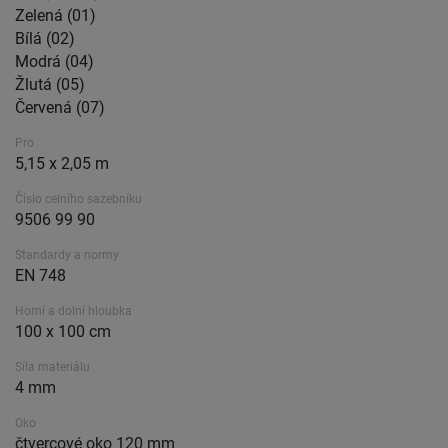
Zelená (01)
Bílá (02)
Modrá (04)
Žlutá (05)
Červená (07)
Pro
5,15 x 2,05 m
Číslo celního sazebníku
9506 99 90
Standardy a normy
EN 748
Horní a dolní hloubka
100 x 100 cm
Síla materiálu
4 mm
Oko
čtvercové oko 120 mm