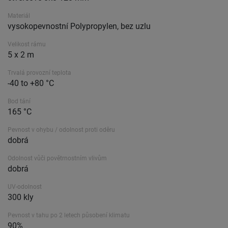
Materiál
vysokopevnostní Polypropylen, bez uzlu
Velikost rámu
5 x 2 m
Trvalá provozní teplota
-40 to +80 °C
Bod tání
165 °C
Pevnost v ohybu / odolnost proti oděru
dobrá
Odolnost vůči povětrnostním vlivům
dobrá
UV-odolnost
300 kly
Pevnost v tahu po 2 letech působení klimatu
90%