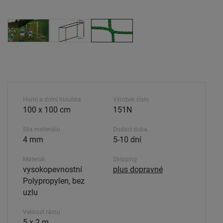
Horní a dolní hloubka
Výrobek číslo
100 x 100 cm
151N
Síla materiálu
Dodací doba.
4 mm
5-10 dní
Materiál
Shipping
vysokopevnostní
plus dopravné
Polypropylen, bez
uzlu
Velikost rámu
5 x 2 m