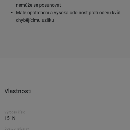
nemůže se posunovat
Malé opotřebení a vysoká odolnost proti oděru kvůli
chybějícímu uzlíku
Vlastnosti
Výrobek číslo
151N
Dostupné barvy