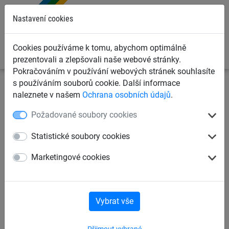
0
Nastavení cookies
Cookies používáme k tomu, abychom optimálně
prezentovali a zlepšovali naše webové stránky.
Pokračováním v používání webových stránek souhlasíte
s používáním souborů cookie. Další informace
Sportovní sítě
Sítě na fotbal
Fotbalové brankové sítě
naleznete v našem
Ochrana osobních údajů
.
Požadované soubory cookies
Fotbalová branková síť 4 mm,
polypropylen
Statistické soubory cookies
Marketingové cookies
Vybrat vše
Přijmout vybrané