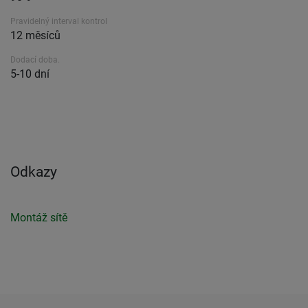
Pravidelný interval kontrol
12 měsíců
Dodací doba.
5-10 dní
Odkazy
Montáž sítě