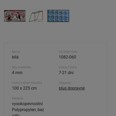
Barva
Výrobek číslo
bílá
1082-060
Síla materiálu
Dodací doba.
4 mm
7-21 dní
Horní a dolní hloubka
Shipping
100 x 225 cm
plus dopravné
Materiál
vysokopevnostní
Polypropylen, bez
uzlu