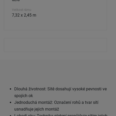
Velikost rámu
7,32 x 2,45 m
Dlouhá životnost: Sítě dosahují vysoké pevnosti ve
spojích ok
Jednoduchá montáž: Označení rohů a tvar sítí
usnadňuje jejich montáž
Lahodí oku: Technika pletení propůjčuje sítím jejich