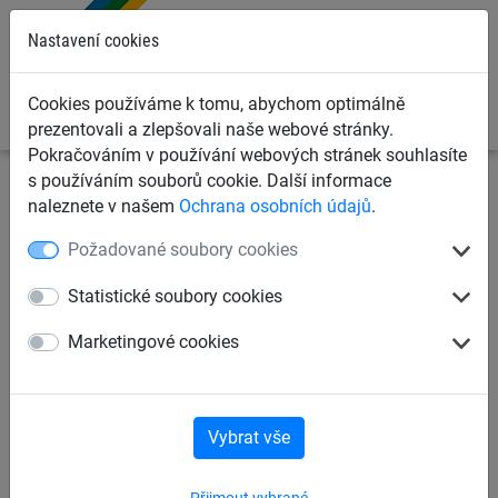
0
Nastavení cookies
Cookies používáme k tomu, abychom optimálně
prezentovali a zlepšovali naše webové stránky.
Pokračováním v používání webových stránek souhlasíte
s používáním souborů cookie. Další informace
Sportovní sítě
Sítě na fotbal
Fotbalové brankové sítě
naleznete v našem
Ochrana osobních údajů
.
Požadované soubory cookies
Fotbalová branková síť 4 mm,
polypropylen, oka 60 mm
Statistické soubory cookies
Marketingové cookies
Vybrat vše
Přijmout vybrané