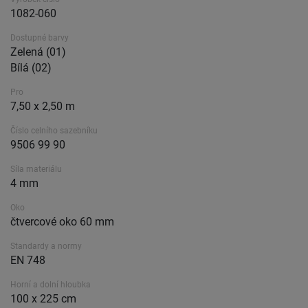
1082-060
Dostupné barvy
Zelená (01)
Bílá (02)
Pro
7,50 x 2,50 m
Číslo celního sazebníku
9506 99 90
Síla materiálu
4 mm
Oko
čtvercové oko 60 mm
Standardy a normy
EN 748
Horní a dolní hloubka
100 x 225 cm