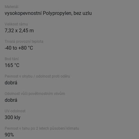
Materiál
vysokopevnostní Polypropylen, bez uzlu
Velikost rámu
7,32 x 2,45 m
Trvalá provozní teplota
-40 to +80 °C
Bod tání
165 °C
Pevnost v ohybu / odolnost proti oděru
dobrá
Odolnost vůči povětrnostním vlivům
dobrá
UV-odolnost
300 kly
Pevnost v tahu po 2 letech působení klimatu
90%