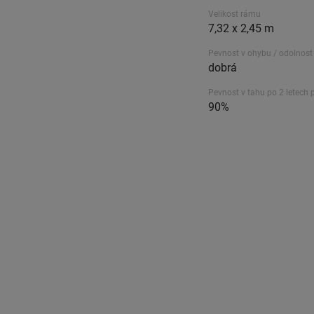
Velikost rámu
7,32 x 2,45 m
Pevnost v ohybu / odolnost 
dobrá
Pevnost v tahu po 2 letech 
90%