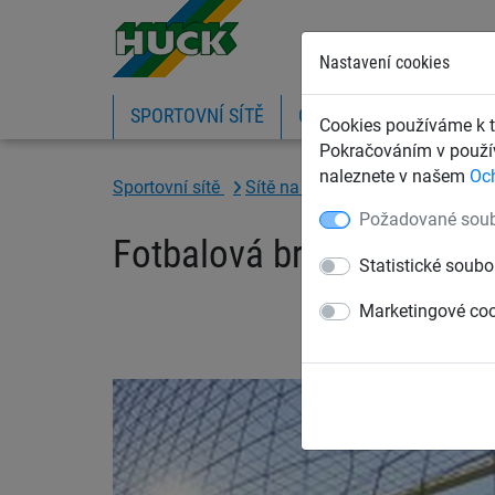
Nastavení cookies
SPORTOVNÍ SÍTĚ
OCHRANNÉ SÍTĚ A PLA
Cookies používáme k t
Pokračováním v použív
naleznete v našem
Oc
Sportovní sítě
Sítě na fotbal
Fotbalové bran
Požadované soub
Fotbalová branková síť 
Statistické soubo
Marketingové co