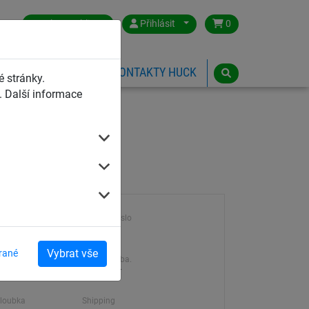
Czech Republic
Přihlásit
0
HŘIŠTĚ
ESHOP
KONTAKTY HUCK
 stránky.
 Další informace
Výrobek číslo
1053
Vybrat vše
rané
Dodací doba.
5-10 dní
hloubka
Shipping