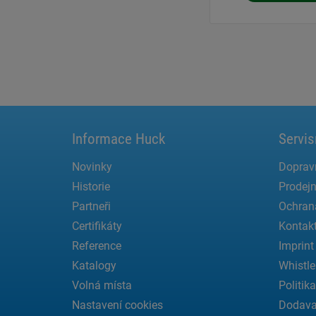
Informace Huck
Servis
Novinky
Doprav
Historie
Prodejn
Partneři
Ochran
Certifikáty
Kontak
Reference
Imprint
Katalogy
Whistle
Volná místa
Politik
Nastavení cookies
Dodava