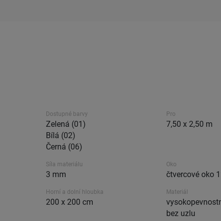
Dostupné barvy
Pro
Zelená (01)
7,50 x 2,50 m
Bílá (02)
Černá (06)
Síla materiálu
Oko
3 mm
čtvercové oko
Horní a dolní hloubka
Materiál
200 x 200 cm
vysokopevnostn
bez uzlu