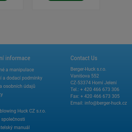
ní informace
Contact Us
Berger-Huck s.r.o.
né a manipulace
Vanišova 552
í a dodací podmínky
CZ-53374 Horní Jelení
a osobních údajů
Tel.: + 420 466 673 306
ty
Fax: + 420 466 673 305
Email:
info@berger-huck.cz
blowing Huck CZ s.r.o.
a společnosti
telský manuál