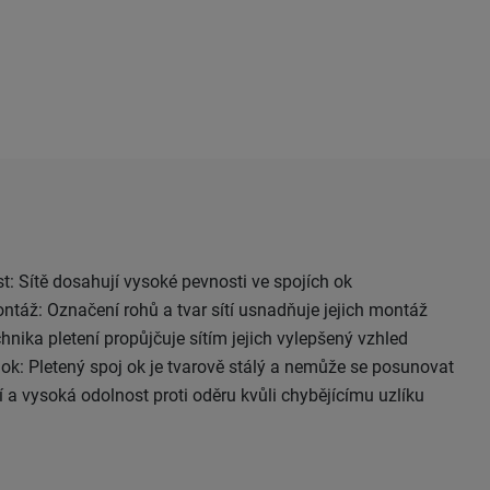
t: Sítě dosahují vysoké pevnosti ve spojích ok
áž: Označení rohů a tvar sítí usnadňuje jejich montáž
hnika pletení propůjčuje sítím jejich vylepšený vzhled
 ok: Pletený spoj ok je tvarově stálý a nemůže se posunovat
 a vysoká odolnost proti oděru kvůli chybějícímu uzlíku