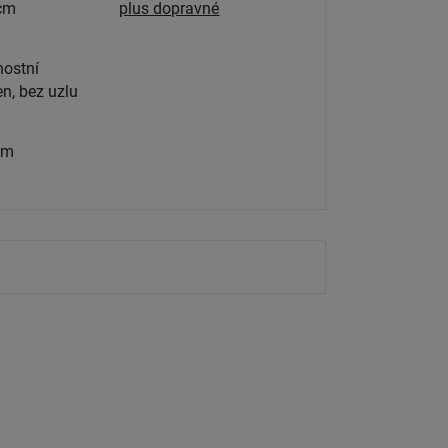
cm
plus dopravné
ostní
n, bez uzlu
 m