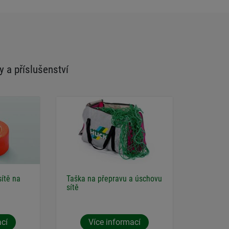
y a příslušenství
sítě na
Taška na přepravu a úschovu
sítě
ací
Více informací