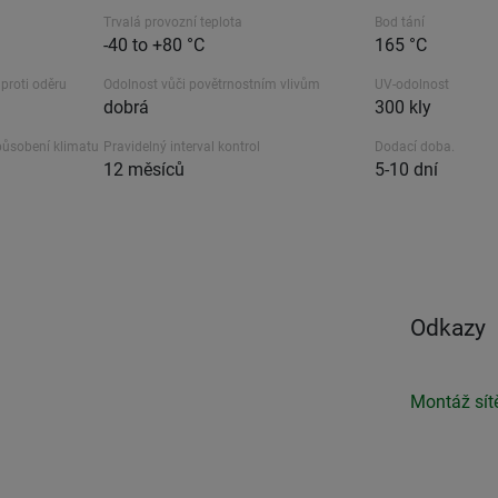
Trvalá provozní teplota
Bod tání
-40 to +80 °C
165 °C
proti oděru
Odolnost vůči povětrnostním vlivům
UV-odolnost
dobrá
300 kly
působení klimatu
Pravidelný interval kontrol
Dodací doba.
12 měsíců
5-10 dní
Odkazy
Montáž sít