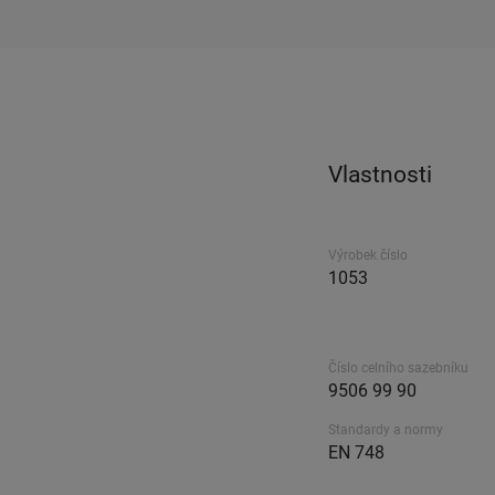
Vlastnosti
Výrobek číslo
1053
Číslo celního sazebníku
9506 99 90
Standardy a normy
EN 748