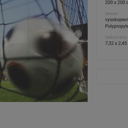
200 x 200 
Materiál
vysokopevn
Polypropyle
Velikost rámu
7,32 x 2,45