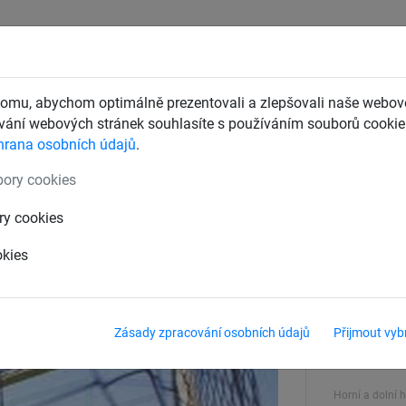
CHTY
ZÁCHYTNÉ BEZPEČNOSTNÍ SÍTĚ
DĚTSKÁ LANOVÁ 
omu, abychom optimálně prezentovali a zlepšovali naše webové
ání webových stránek souhlasíte s používáním souborů cookie.
hrana osobních údajů
.
kové sítě
ory cookies
3 mm, polypropylen
ry cookies
okies
Barva
černá
Zásady zpracování osobních údajů
Přijmout vyb
Síla materiálu
3 mm
Horní a dolní 