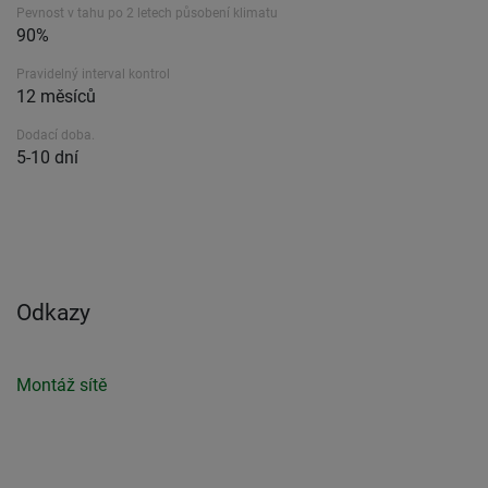
Pevnost v tahu po 2 letech působení klimatu
90%
Pravidelný interval kontrol
12 měsíců
Dodací doba.
5-10 dní
Odkazy
Montáž sítě