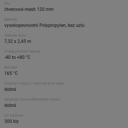
Oko
čtvercové mesh 120 mm
Materiál
vysokopevnostní Polypropylen, bez uzlu
Velikost rámu
7,32 x 2,45 m
Trvalá provozní teplota
-40 to +80 °C
Bod tání
165 °C
Pevnost v ohybu / odolnost proti oděru
dobrá
Odolnost vůči povětrnostním vlivům
dobrá
UV-odolnost
300 kly