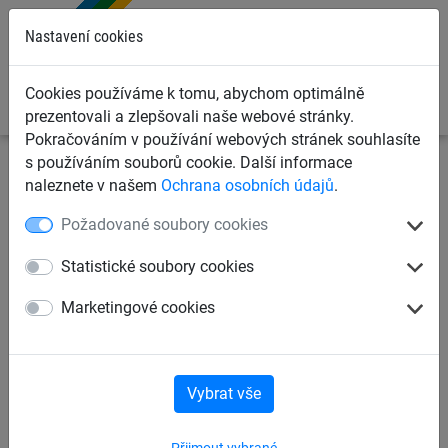
0
Nastavení cookies
Cookies používáme k tomu, abychom optimálně
prezentovali a zlepšovali naše webové stránky.
Pokračováním v používání webových stránek souhlasíte
s používáním souborů cookie. Další informace
Sportovní sítě
Sítě na fotbal
Fotbalové brankové sítě
naleznete v našem
Ochrana osobních údajů
.
Požadované soubory cookies
Fotbalová branková síť 3 mm,
polypropylen
Statistické soubory cookies
Marketingové cookies
Vybrat vše
Přijmout vybrané