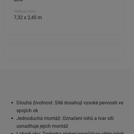
Velikost rámu
7,32 x 2,45 m
Dlouhá životnost: Sítě dosahují vysoké pevnosti ve
spojích ok
Jednoduchá montáž: Označení rohů a tvar sítí
usnadňuje jejich montáž
Lahodí oku: Technika pletení propůjčuje sítím jejich