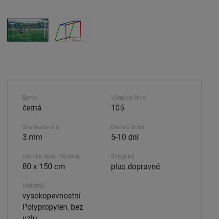
Barva
Výrobek číslo
černá
105
Síla materiálu
Dodací doba.
3 mm
5-10 dní
Horní a dolní hloubka
Shipping
80 x 150 cm
plus dopravné
Materiál
vysokopevnostní
Polypropylen, bez
uzlu