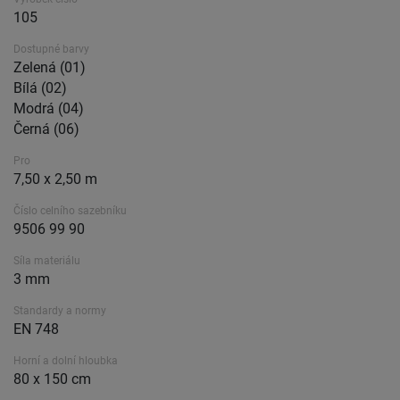
105
Dostupné barvy
Zelená (01)
Bílá (02)
Modrá (04)
Černá (06)
Pro
7,50 x 2,50 m
Číslo celního sazebníku
9506 99 90
Síla materiálu
3 mm
Standardy a normy
EN 748
Horní a dolní hloubka
80 x 150 cm