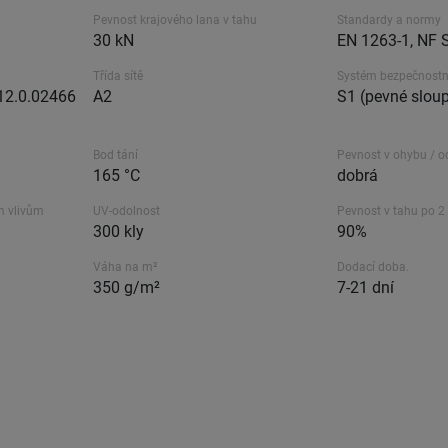
Pevnost krajového lana v tahu
Standardy a normy
30 kN
EN 1263-1, NF 
Třída sítě
Systém bezpečnostní
 12.0.02466
A2
S1 (pevné slou
Bod tání
Pevnost v ohybu / o
165 °C
dobrá
m vlivům
UV-odolnost
Pevnost v tahu po 2
300 kly
90%
Váha na m²
Dodací doba.
350 g/m²
7-21 dní