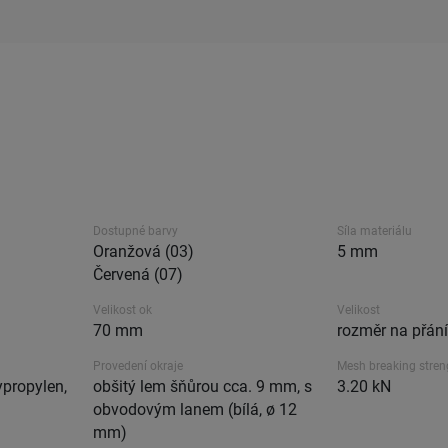
Dostupné barvy
Síla materiálu
Oranžová (03)
5 mm
Červená (07)
Velikost ok
Velikost
70 mm
rozměr na přání
Provedení okraje
Mesh breaking stren
propylen,
obšitý lem šňůrou cca. 9 mm, s
3.20 kN
obvodovým lanem (bílá, ø 12
mm)