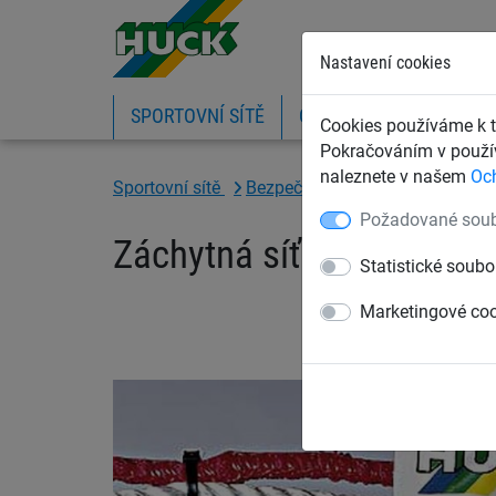
Nastavení cookies
SPORTOVNÍ SÍTĚ
OCHRANNÉ SÍTĚ A PLA
Cookies používáme k t
Pokračováním v použív
naleznete v našem
Oc
Sportovní sítě
Bezpečnostní sítě pro sjezdovky
Požadované soub
Záchytná síť PP 5 mm, o
Statistické soubo
Marketingové co