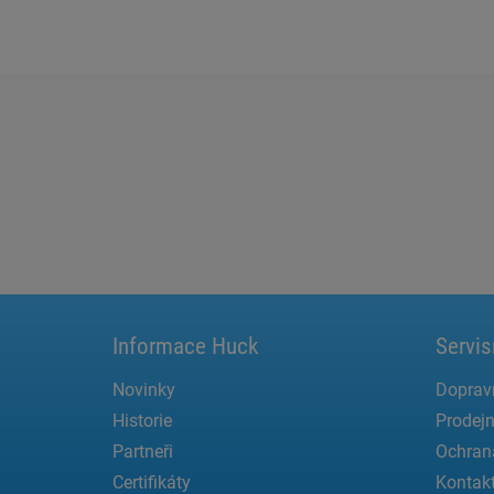
Informace Huck
Servis
Novinky
Doprav
Historie
Prodejn
Partneři
Ochran
Certifikáty
Kontak