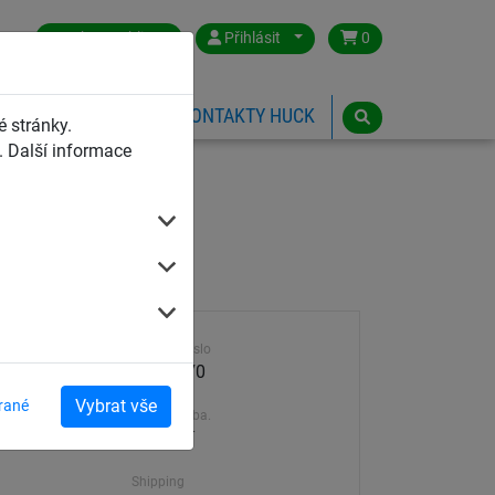
Czech Republic
Přihlásit
0
HŘIŠTĚ
ESHOP
KONTAKTY HUCK
 stránky.
 Další informace
Výrobek číslo
1903-070
Vybrat vše
rané
Dodací doba.
7-21 dní
Shipping