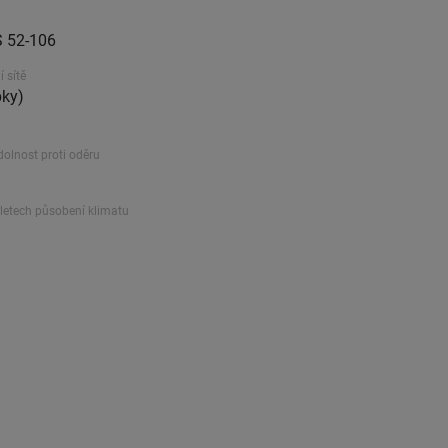
S 52-106
 sítě
pky)
dolnost proti oděru
 letech působení klimatu