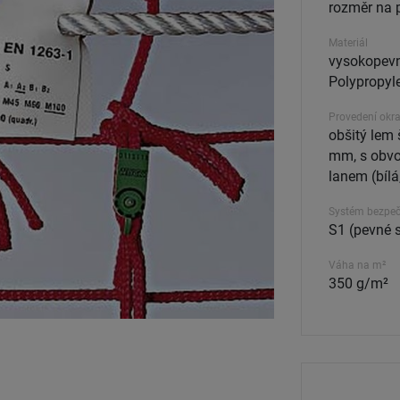
rozměr na 
Materiál
vysokopevn
Polypropyle
Provedení okra
obšitý lem 
mm, s obv
lanem (bíl
Systém bezpečn
S1 (pevné 
Váha na m²
350 g/m²