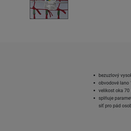
bezuzlový vyso
obvodové lano
velikost oka 7
splňuje paramet
síť pro pád oso