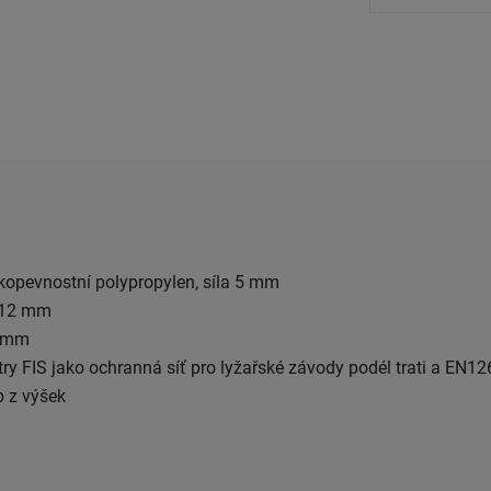
kopevnostní polypropylen, síla 5 mm
 12 mm
0 mm
ry FIS jako ochranná síť pro lyžařské závody podél trati a EN1
b z výšek