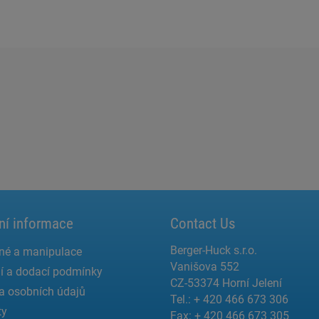
ní informace
Contact Us
Berger-Huck s.r.o.
né a manipulace
Vanišova 552
í a dodací podmínky
CZ-53374 Horní Jelení
a osobních údajů
Tel.: + 420 466 673 306
ty
Fax: + 420 466 673 305