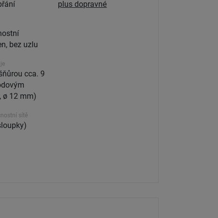
přání
plus dopravné
ostní
n, bez uzlu
je
šňůrou cca. 9
odovým
á, ø 12 mm)
ostní sítě
sloupky)