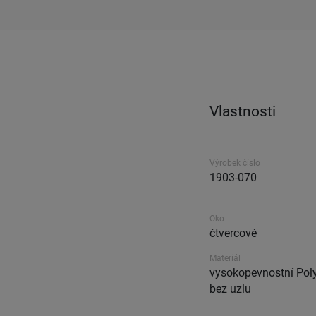
Vlastnosti
Výrobek číslo
1903-070
Oko
čtvercové
Materiál
vysokopevnostní Poly
bez uzlu