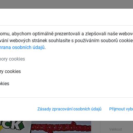
CHTY
ZÁCHYTNÉ BEZPEČNOSTNÍ SÍTĚ
DĚTSKÁ LANOVÁ 
omu, abychom optimálně prezentovali a zlepšovali naše webové
ání webových stránek souhlasíte s používáním souborů cookie.
hrana osobních údajů
.
, typ A a B
pro pevné sloupky - typ A
ory cookies
ko 70 mm, obvodové lano
ry cookies
okies
Síla materiálu
5 mm
Zásady zpracování osobních údajů
Přijmout vyb
Velikost ok
70 mm
Velikost