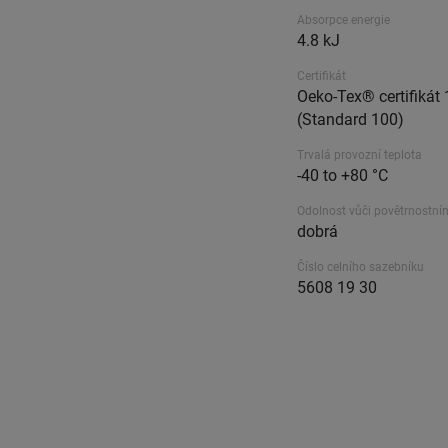
Absorpce energie
4.8 kJ
Certifikát
Oeko-Tex® certifikát
(Standard 100)
Trvalá provozní teplota
-40 to +80 °C
Odolnost vůči povětrnostní
dobrá
Číslo celního sazebníku
5608 19 30