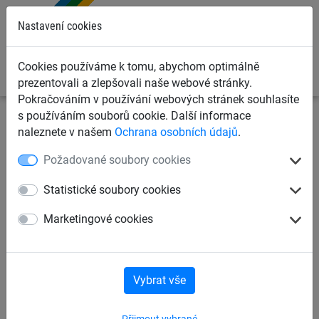
0
Nastavení cookies
Cookies používáme k tomu, abychom optimálně
prezentovali a zlepšovali naše webové stránky.
Pokračováním v používání webových stránek souhlasíte
s používáním souborů cookie. Další informace
Sportovní sítě
Sítě na tenis
Dělící sítě tenisových kurtů
naleznete v našem
Ochrana osobních údajů
.
Požadované soubory cookies
Dělící síť 2,3 mm polypropylen
- nehořlavé provedení komplet
Statistické soubory cookies
Marketingové cookies
Vybrat vše
Přijmout vybrané