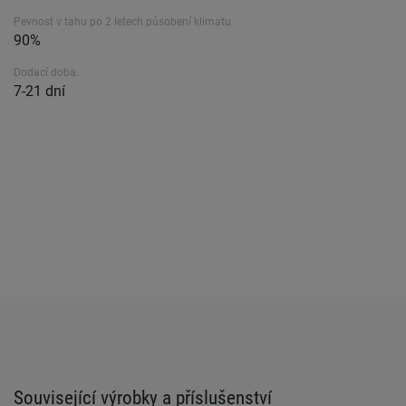
Pevnost v tahu po 2 letech působení klimatu
90%
Dodací doba.
7-21 dní
Související výrobky a příslušenství