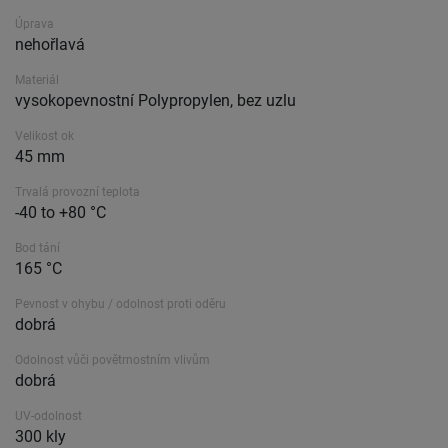
Úprava
nehořlavá
Materiál
vysokopevnostní Polypropylen, bez uzlu
Velikost ok
45 mm
Trvalá provozní teplota
-40 to +80 °C
Bod tání
165 °C
Pevnost v ohybu / odolnost proti oděru
dobrá
Odolnost vůči povětrnostním vlivům
dobrá
UV-odolnost
300 kly