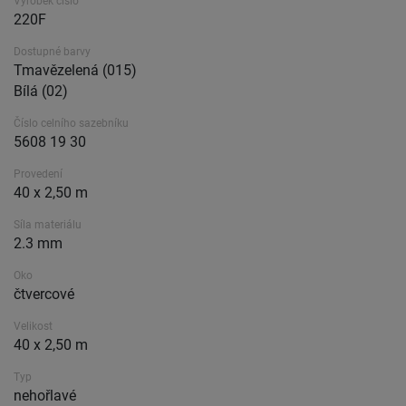
Výrobek číslo
220F
Dostupné barvy
Tmavězelená (015)
Bílá (02)
Číslo celního sazebníku
5608 19 30
Provedení
40 x 2,50 m
Síla materiálu
2.3 mm
Oko
čtvercové
Velikost
40 x 2,50 m
Typ
nehořlavé