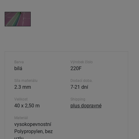
Barva
Výrobek číslo
bílá
220F
Síla materiálu
Dodací doba.
2.3 mm
7-21 dní
Velikost
Shipping
40 x 2,50 m
plus dopravné
Materiál
vysokopevnostní
Polypropylen, bez
uzlu