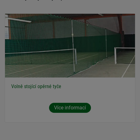
Volně stojící opěrné tyče
Více informací