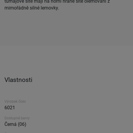
turnajové sítě mají na horní hraně sítě olemování z
mimořádně silné lemovky.
Vlastnosti
Výrobek číslo
6021
Dostupné barvy
Černá (06)