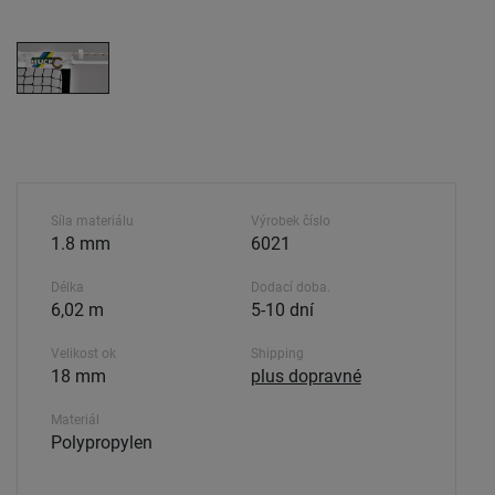
Síla materiálu
Výrobek číslo
1.8 mm
6021
Délka
Dodací doba.
6,02 m
5-10 dní
Velikost ok
Shipping
18 mm
plus dopravné
Materiál
Polypropylen