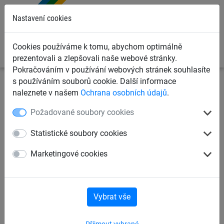
0
Nastavení cookies
Cookies používáme k tomu, abychom optimálně
prezentovali a zlepšovali naše webové stránky.
Pokračováním v používání webových stránek souhlasíte
s používáním souborů cookie. Další informace
Sportovní sítě
Sítě na badminton
Badmintonové sítě
naleznete v našem
Ochrana osobních údajů
.
Požadované soubory cookies
Badmintonová turnajová síť
1,8 mm polypropylen
Statistické soubory cookies
Marketingové cookies
Vybrat vše
Přijmout vybrané