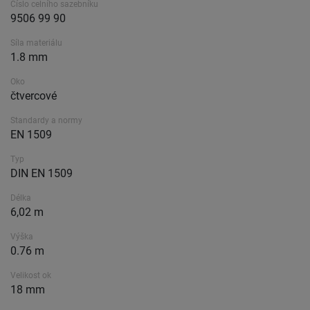
Číslo celního sazebníku
9506 99 90
Síla materiálu
1.8 mm
Oko
čtvercové
Standardy a normy
EN 1509
Typ
DIN EN 1509
Délka
6,02 m
Výška
0.76 m
Velikost ok
18 mm