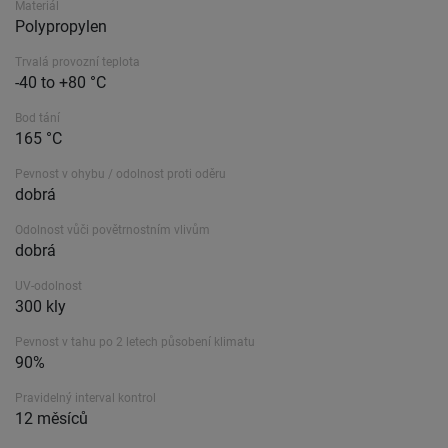
Materiál
Polypropylen
Trvalá provozní teplota
-40 to +80 °C
Bod tání
165 °C
Pevnost v ohybu / odolnost proti oděru
dobrá
Odolnost vůči povětrnostním vlivům
dobrá
UV-odolnost
300 kly
Pevnost v tahu po 2 letech působení klimatu
90%
Pravidelný interval kontrol
12 měsíců