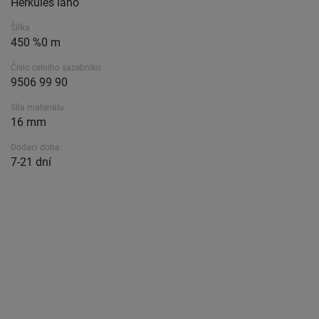
Herkules lano
Šířka
450 %0 m
Číslo celního sazebníku
9506 99 90
Síla materiálu
16 mm
Dodací doba.
7-21 dní