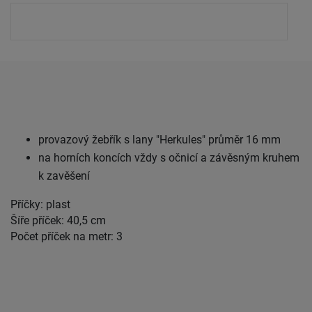
provazový žebřík s lany "Herkules" průměr 16 mm
na horních koncích vždy s očnicí a závěsným kruhem
k zavěšení
Příčky: plast
Šíře příček: 40,5 cm
Počet příček na metr: 3