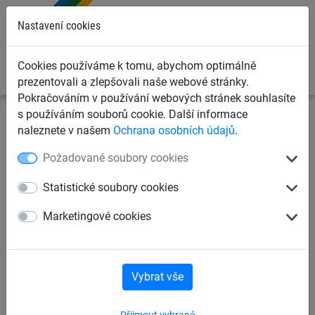
0
Nastavení cookies
Cookies používáme k tomu, abychom optimálně
prezentovali a zlepšovali naše webové stránky.
Pokračováním v používání webových stránek souhlasíte
s používáním souborů cookie. Další informace
Ochranné sítě a plachty
Ocelové sítě a provazové žebříky
naleznete v našem
Ochrana osobních údajů
.
Provazové žebříky
Požadované soubory cookies
Provazový žebřík s lany
Statistické soubory cookies
"Herkules", příčky plast
Marketingové cookies
Vybrat vše
Přijmout vybrané