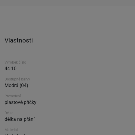
Vlastnosti
Výrobek číslo
44-10
Dostupné barvy
Modrá (04)
Provedení
plastové příčky
Délka
délka na přání
Materiál