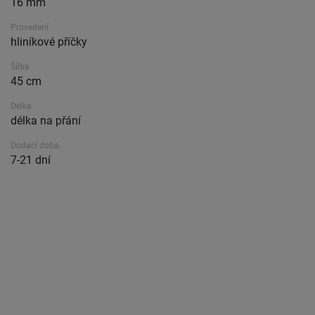
16 mm
Provedení
hliníkové příčky
Šířka
45 cm
Délka
délka na přání
Dodací doba.
7-21 dní