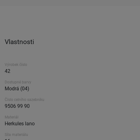
Vlastnosti
Výrobek číslo
42
Dostupné barvy
Modrá (04)
Číslo celního sazebníku
9506 99 90
Materiál
Herkules lano
Síla materiálu