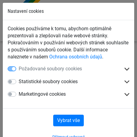
0
Nastavení cookies
Cookies používáme k tomu, abychom optimálně
prezentovali a zlepšovali naše webové stránky.
Pokračováním v používání webových stránek souhlasíte
s používáním souborů cookie. Další informace
Ochranné sítě a plachty
Ocelové sítě a provazové žebříky
naleznete v našem
Ochrana osobních údajů
.
Provazové žebříky
Požadované soubory cookies
Provazový žebřík s lany
Statistické soubory cookies
"Herkules", příčky hliník
Marketingové cookies
Vybrat vše
Přijmout vybrané