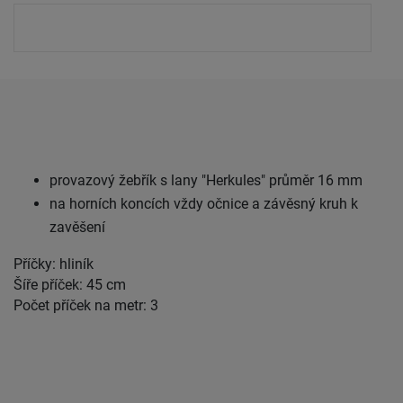
provazový žebřík s lany "Herkules" průměr 16 mm
na horních koncích vždy očnice a závěsný kruh k
zavěšení
Příčky: hliník
Šíře příček: 45 cm
Počet příček na metr: 3