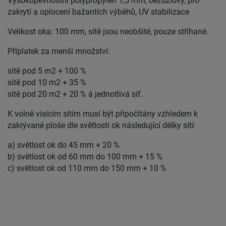
Vysokopevnostní polypropylen 1,5 mm, bezuzlový, pro
zakrytí a oplocení bažantích výběhů, UV stabilizace
Velikost oka: 100 mm, sítě jsou neobšité, pouze stříhané.
Příplatek za menší množství:
sítě pod 5 m2 + 100 %
sítě pod 10 m2 + 35 %
sítě pod 20 m2 + 20 % á jednotlivá síť.
K volně visícím sítím musí být připočítány vzhledem k
zakrývané ploše dle světlosti ok následující délky sítí:
a) světlost ok do 45 mm + 20 %
b) světlost ok od 60 mm do 100 mm + 15 %
c) světlost ok od 110 mm do 150 mm + 10 %