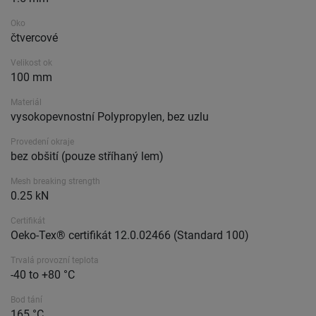
Oko
čtvercové
Velikost ok
100 mm
Materiál
vysokopevnostní Polypropylen, bez uzlu
Provedení okraje
bez obšití (pouze stříhaný lem)
Mesh breaking strength
0.25 kN
Certifikát
Oeko-Tex® certifikát 12.0.02466 (Standard 100)
Trvalá provozní teplota
-40 to +80 °C
Bod tání
165 °C