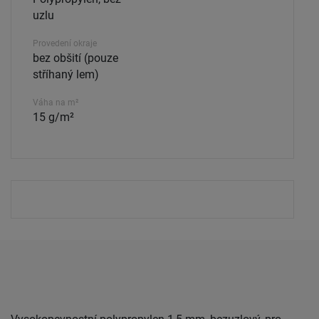
uzlu
Provedení okraje
bez obšití (pouze
stříhaný lem)
Váha na m²
15 g/m²