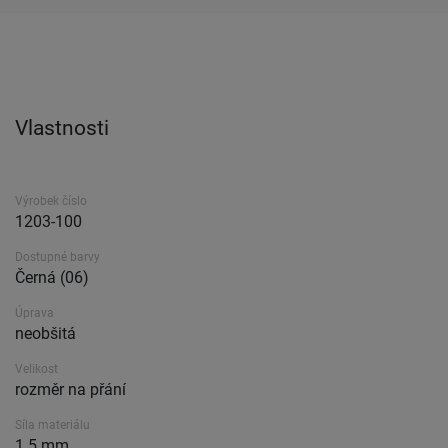
Vlastnosti
Výrobek číslo
1203-100
Dostupné barvy
Černá (06)
Úprava
neobšitá
Velikost
rozměr na přání
Síla materiálu
1.5 mm