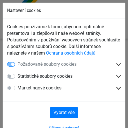
0
Nastavení cookies
Cookies používáme k tomu, abychom optimálně
prezentovali a zlepšovali naše webové stránky.
Pokračováním v používání webových stránek souhlasíte
s používáním souborů cookie. Další informace
Ochranné sítě a plachty
Sítě na pískoviště a voliéry
naleznete v našem
Ochrana osobních údajů
.
Voliérové sítě
Požadované soubory cookies
Ochranná síť bezuzlová PP 1,5
Statistické soubory cookies
mm, oko 100 mm
Marketingové cookies
Vybrat vše
Přijmout vybrané