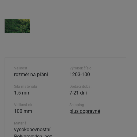
Velikost
Výrobek číslo
rozměr na přání
1203-100
Síla materiálu
Dodací doba.
1.5 mm
7-21 dní
Velikost ok
Shipping
100 mm
plus dopravné
Materiál
vysokopevnostní
Polypropylen, bez