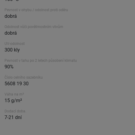
Pevnost v ohybu / odolnost proti oděru
dobrá
Odolnost vůči povětrnostním vlivům
dobrá
UV-odolnost
300 kly
Pevnost v tahu po 2 letech působení klimatu
90%
Číslo celního sazebníku
5608 19 30
Váha na m²
15 g/m²
Dodací doba.
7-21 dní