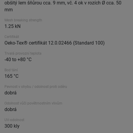
obšitý lem šňůrou cca. 9 mm, vč. 4 ok v rozích Ø cca. 50
mm
Mesh breaking strength
1.25 kN
Certifikát
Oeko-Tex® certifikát 12.0.02466 (Standard 100)
Trvalá provozní teplota
-40 to +80 °C
Bod tání
165 °C
Pevnost v ohybu / odolnost proti oděru
dobrá
Odolnost vůči povětrnostním vlivům
dobrá
UV-odolnost
300 kly