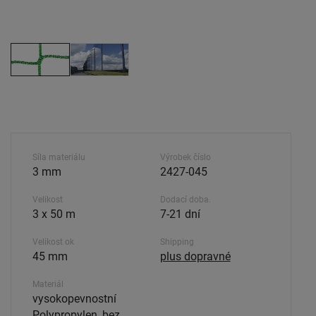
Síla materiálu
Výrobek číslo
3 mm
2427-045
Velikost
Dodací doba.
3 x 50 m
7-21 dní
Velikost ok
Shipping
45 mm
plus dopravné
Materiál
vysokopevnostní
Polypropylen, bez