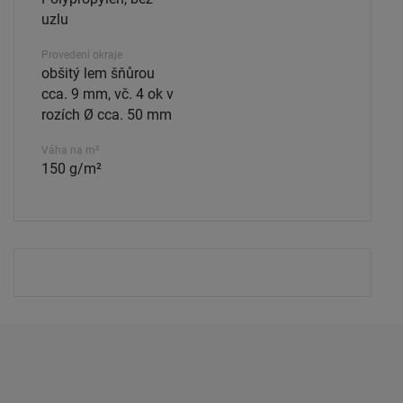
uzlu
Provedení okraje
obšitý lem šňůrou
cca. 9 mm, vč. 4 ok v
rozích Ø cca. 50 mm
Váha na m²
150 g/m²