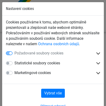
0
Nastavení cookies
Cookies používáme k tomu, abychom optimálně
prezentovali a zlepšovali naše webové stránky.
Pokračováním v používání webových stránek souhlasíte
s používáním souborů cookie. Další informace
Ochranné sítě a plachty
Sítě na skládky
Skládkové
naleznete v našem
Ochrana osobních údajů
.
sítě
Požadované soubory cookies
Síť na skládky PP 3 mm, oko
Statistické soubory cookies
45 mm
Marketingové cookies
Vybrat vše
Přijmout vybrané