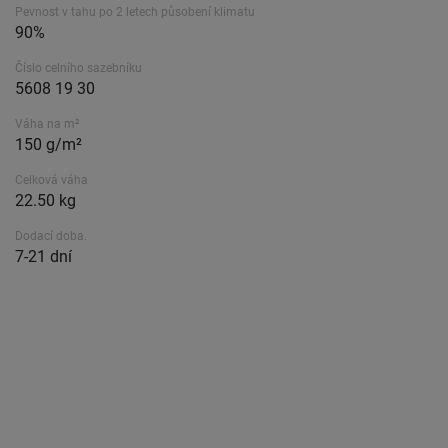
Pevnost v tahu po 2 letech působení klimatu
90%
Číslo celního sazebníku
5608 19 30
Váha na m²
150 g/m²
Celková váha
22.50 kg
Dodací doba.
7-21 dní