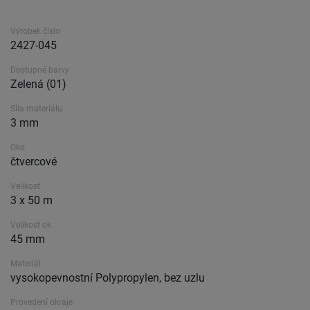
Výrobek číslo
2427-045
Dostupné barvy
Zelená (01)
Síla materiálu
3 mm
Oko
čtvercové
Velikost
3 x 50 m
Velikost ok
45 mm
Materiál
vysokopevnostní Polypropylen, bez uzlu
Provedení okraje