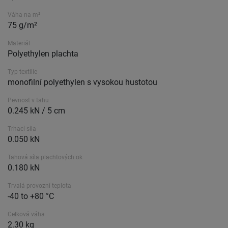
Váha na m²
75 g/m²
Materiál
Polyethylen plachta
Typ textilie
monofilní polyethylen s vysokou hustotou
Pevnost v tahu
0.245 kN / 5 cm
Trhací síla
0.050 kN
Tahová síla plachtových ok
0.180 kN
Trvalá provozní teplota
-40 to +80 °C
Celková váha
2.30 kg