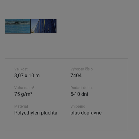
Velikost
Výrobek číslo
3,07 x 10 m
7404
Váha na m²
Dodací doba.
75 g/m²
5-10 dní
Materiál
Shipping
Polyethylen plachta
plus dopravné