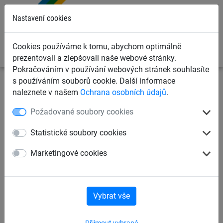
0
Nastavení cookies
Cookies používáme k tomu, abychom optimálně
prezentovali a zlepšovali naše webové stránky.
Pokračováním v používání webových stránek souhlasíte
s používáním souborů cookie. Další informace
Ochranné sítě a plachty
Krycí plachty na přání
Krycí
naleznete v našem
Ochrana osobních údajů
.
plachty v rolích
Požadované soubory cookies
Síť na lešení 75g/m2, 3,07m x
Statistické soubory cookies
10m
Marketingové cookies
Vybrat vše
Přijmout vybrané