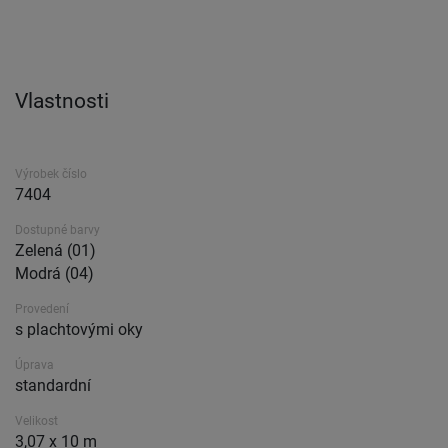
Vlastnosti
Výrobek číslo
7404
Dostupné barvy
Zelená (01)
Modrá (04)
Provedení
s plachtovými oky
Úprava
standardní
Velikost
3,07 x 10 m