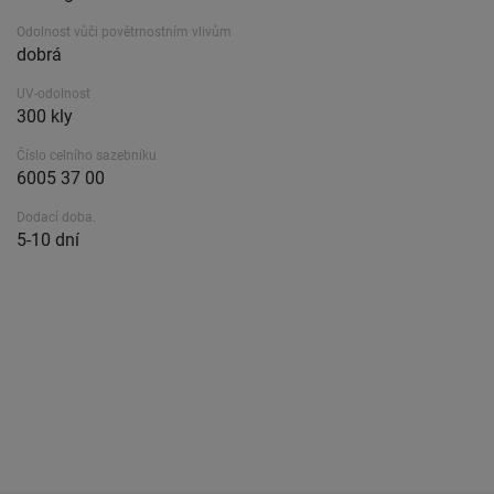
Odolnost vůči povětrnostním vlivům
dobrá
UV-odolnost
300 kly
Číslo celního sazebníku
6005 37 00
Dodací doba.
5-10 dní