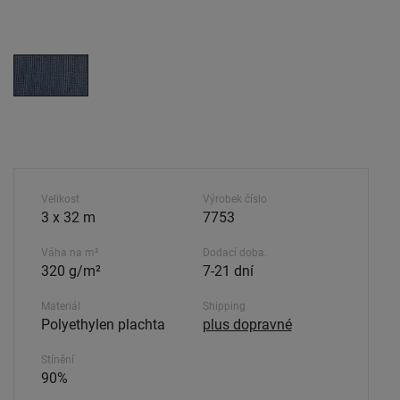
Velikost
Výrobek číslo
3 x 32 m
7753
Váha na m²
Dodací doba.
320 g/m²
7-21 dní
Materiál
Shipping
Polyethylen plachta
plus dopravné
Stínění
90%