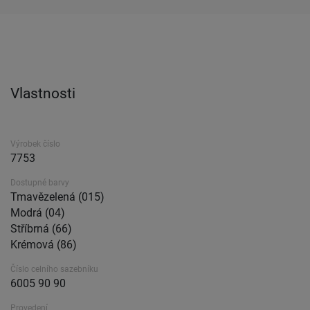
Vlastnosti
Výrobek číslo
7753
Dostupné barvy
Tmavězelená (015)
Modrá (04)
Stříbrná (66)
Krémová (86)
Číslo celního sazebníku
6005 90 90
Provedení