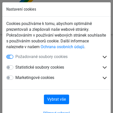
0
Nastavení cookies
Cookies používáme k tomu, abychom optimálně
prezentovali a zlepšovali naše webové stránky.
Pokračováním v používání webových stránek souhlasíte
s používáním souborů cookie. Další informace
Ochranné sítě a plachty
Krycí plachty na přání
Krycí
naleznete v našem
Ochrana osobních údajů
.
plachty v rolích
Požadované soubory cookies
Prodyšná plachta PE 320
Statistické soubory cookies
g/m2, rozměr 3,0 x 32 m
Marketingové cookies
Vybrat vše
Přijmout vybrané