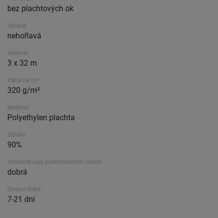
bez plachtových ok
Úprava
nehořlavá
Velikost
3 x 32 m
Váha na m²
320 g/m²
Materiál
Polyethylen plachta
Stínění
90%
Odolnost vůči povětrnostním vlivům
dobrá
Dodací doba.
7-21 dní