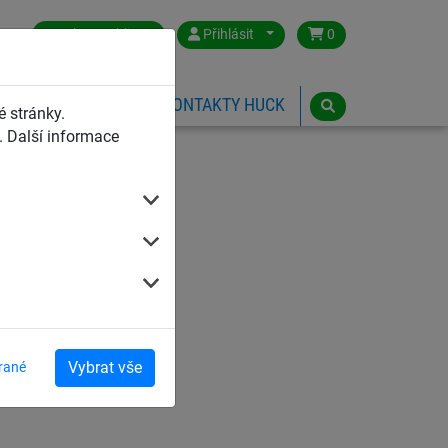
Czech Republic
Přihlásit
0
HŘIŠTĚ
ESHOP
KONTAKTY HUCK
 stránky.
 Další informace
Vybrat vše
rané