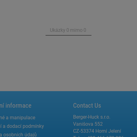
Ukázky
0
mimo
0
ní informace
Contact Us
Berger-Huck s.r.o.
né a manipulace
Vanišova 552
í a dodací podmínky
CZ-53374 Horní Jelení
a osobních údajů