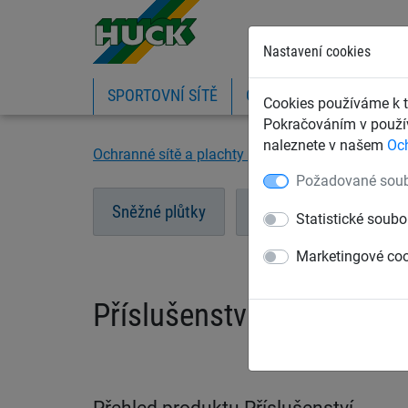
Nastavení cookies
SPORTOVNÍ SÍTĚ
OCHRANNÉ SÍTĚ A PLA
Cookies používáme k t
Pokračováním v použív
naleznete v našem
Oc
Ochranné sítě a plachty
Sítě a plůtky na lyžař
Požadované soub
Sněžné plůtky
Bezpečnostní lyžařské
Statistické soubo
Marketingové co
Příslušenství