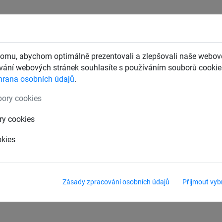
CHTY
ZÁCHYTNÉ BEZPEČNOSTNÍ SÍTĚ
DĚTSKÁ LANOVÁ 
omu, abychom optimálně prezentovali a zlepšovali naše webové
ání webových stránek souhlasíte s používáním souborů cookie.
hrana osobních údajů
.
ské svahy
Příslušenství
ory cookies
 sítě
Příslušenství
ry cookies
okies
Zásady zpracování osobních údajů
Přijmout vyb