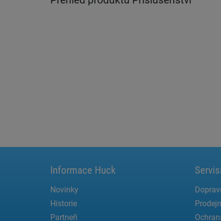
Přehled produktu Příslušenství
Informace Huck
Servis
Novinky
Doprav
Historie
Prodejn
Partneři
Ochran