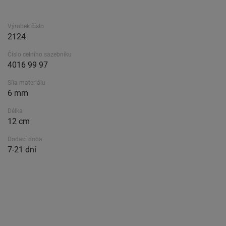
Výrobek číslo
2124
Číslo celního sazebníku
4016 99 97
Síla materiálu
6 mm
Délka
12 cm
Dodací doba.
7-21 dní