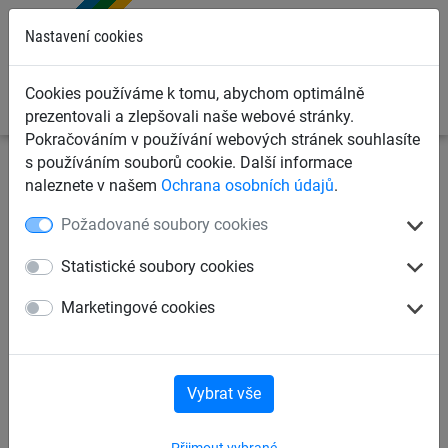
0
Nastavení cookies
Cookies používáme k tomu, abychom optimálně
prezentovali a zlepšovali naše webové stránky.
Pokračováním v používání webových stránek souhlasíte
s používáním souborů cookie. Další informace
Ochranné sítě a plachty
Kontejnerové sítě a plachty pro
naleznete v našem
Ochrana osobních údajů
.
dopravce
Příslušenství
Požadované soubory cookies
Upínací gumová smyčka
Statistické soubory cookies
Marketingové cookies
Vybrat vše
Přijmout vybrané