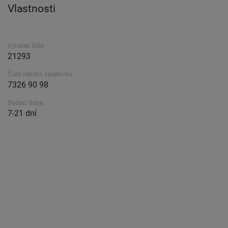
Vlastnosti
Výrobek číslo
21293
Číslo celního sazebníku
7326 90 98
Dodací doba.
7-21 dní