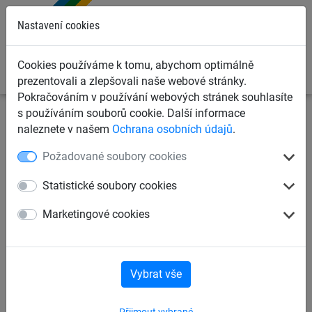
0
Nastavení cookies
Cookies používáme k tomu, abychom optimálně
prezentovali a zlepšovali naše webové stránky.
Pokračováním v používání webových stránek souhlasíte
s používáním souborů cookie. Další informace
Ochranné sítě a plachty
Kontejnerové sítě a plachty pro
naleznete v našem
Ochrana osobních údajů
.
dopravce
Příslušenství
Požadované soubory cookies
Trubička s karabinou pro
Statistické soubory cookies
gumová lana
Marketingové cookies
Vybrat vše
Přijmout vybrané