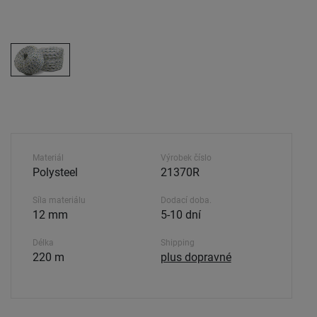
Materiál
Výrobek číslo
Polysteel
21370R
Síla materiálu
Dodací doba.
12 mm
5-10 dní
Délka
Shipping
220 m
plus dopravné