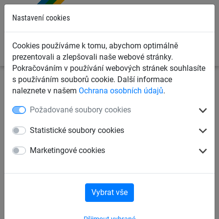
0
Nastavení cookies
Cookies používáme k tomu, abychom optimálně
prezentovali a zlepšovali naše webové stránky.
Pokračováním v používání webových stránek souhlasíte
s používáním souborů cookie. Další informace
Ochranné sítě a plachty
Sítě a lana pro transport
naleznete v našem
Ochrana osobních údajů
.
nákladu
Lana
Požadované soubory cookies
Kotevní lano Polysteel 12 mm
Statistické soubory cookies
(typ M) v návinu 220 m
Marketingové cookies
Vybrat vše
Přijmout vybrané