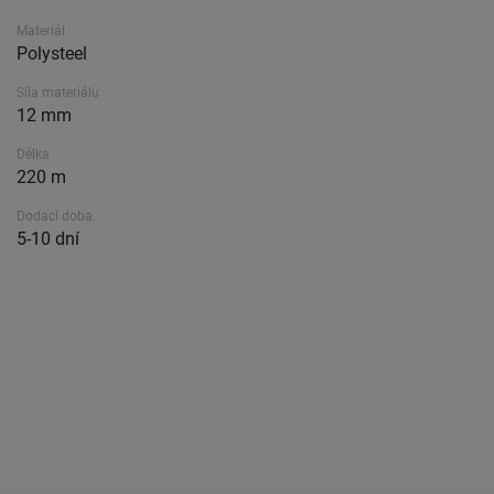
Materiál
Polysteel
Síla materiálu
12 mm
Délka
220 m
Dodací doba.
5-10 dní