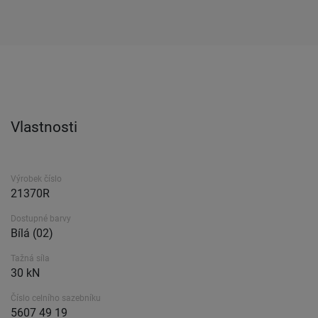
Vlastnosti
Výrobek číslo
21370R
Dostupné barvy
Bílá (02)
Tažná síla
30 kN
Číslo celního sazebníku
5607 49 19