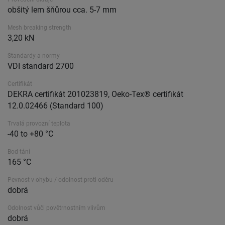
obšitý lem šňůrou cca. 5-7 mm
Mesh breaking strength
3,20 kN
Standardy a normy
VDI standard 2700
Certifikát
DEKRA certifikát 201023819, Oeko-Tex® certifikát
12.0.02466 (Standard 100)
Trvalá provozní teplota
-40 to +80 °C
Bod tání
165 °C
Pevnost v ohybu / odolnost proti oděru
dobrá
Odolnost vůči povětrnostním vlivům
dobrá