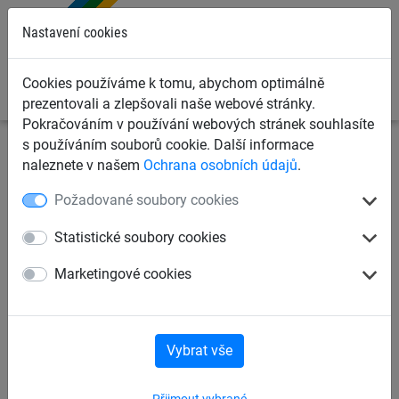
0
Nastavení cookies
Cookies používáme k tomu, abychom optimálně
prezentovali a zlepšovali naše webové stránky.
Pokračováním v používání webových stránek souhlasíte
s používáním souborů cookie. Další informace
Ochranné sítě a plachty
Kontejnerové sítě a plachty pro
naleznete v našem
Ochrana osobních údajů
.
dopravce
Krycí sítě pro kontejnery, korby a přívěsy
Požadované soubory cookies
Krycí sítě pro přívěsy, PP 5
Statistické soubory cookies
mm, oko 100 mm (DEKRA)
Marketingové cookies
Vybrat vše
Přijmout vybrané