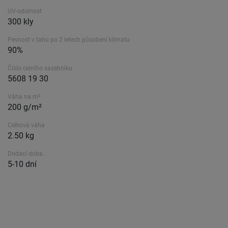
UV-odolnost
300 kly
Pevnost v tahu po 2 letech působení klimatu
90%
Číslo celního sazebníku
5608 19 30
Váha na m²
200 g/m²
Celková váha
2.50 kg
Dodací doba.
5-10 dní