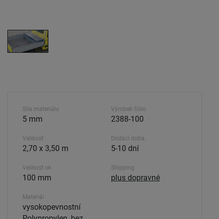
Síla materiálu
Výrobek číslo
5 mm
2388-100
Velikost
Dodací doba.
2,70 x 3,50 m
5-10 dní
Velikost ok
Shipping
100 mm
plus dopravné
Materiál
vysokopevnostní
Polypropylen, bez