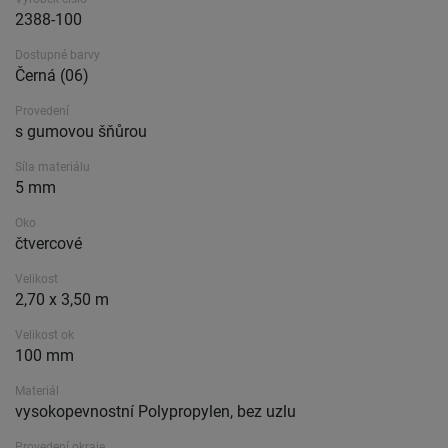
2388-100
Dostupné barvy
Černá (06)
Provedení
s gumovou šňůrou
Síla materiálu
5 mm
Oko
čtvercové
Velikost
2,70 x 3,50 m
Velikost ok
100 mm
Materiál
vysokopevnostní Polypropylen, bez uzlu
Provedení okraje