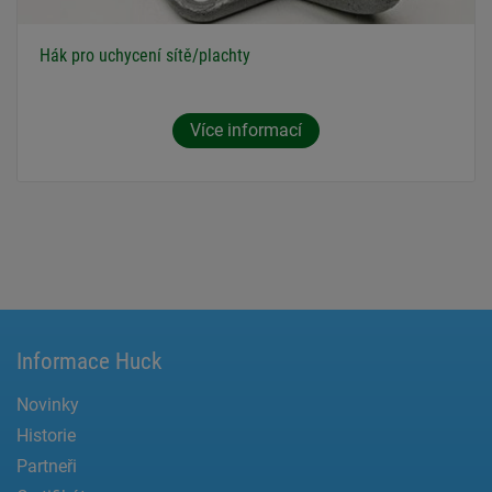
Hák pro uchycení sítě/plachty
Více informací
Informace Huck
Novinky
Historie
Partneři