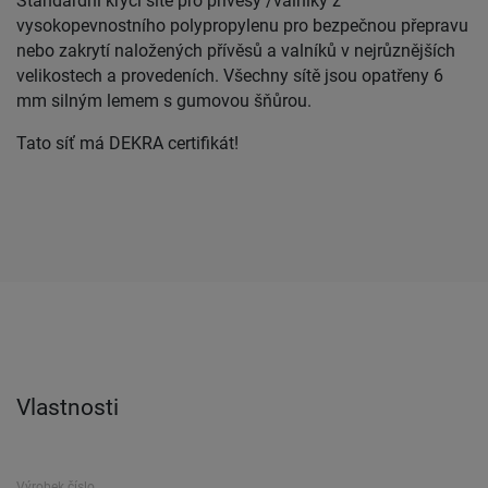
Standardní krycí sítě pro přívěsy /valníky z
vysokopevnostního polypropylenu pro bezpečnou přepravu
nebo zakrytí naložených přívěsů a valníků v nejrůznějších
velikostech a provedeních. Všechny sítě jsou opatřeny 6
mm silným lemem s gumovou šňůrou.
Tato síť má DEKRA certifikát!
Vlastnosti
Výrobek číslo