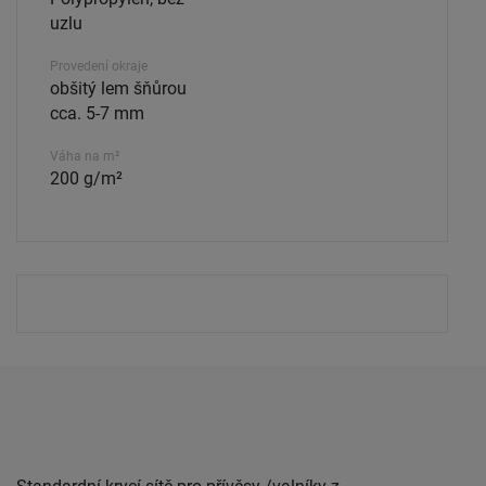
uzlu
Provedení okraje
obšitý lem šňůrou
cca. 5-7 mm
Váha na m²
200 g/m²