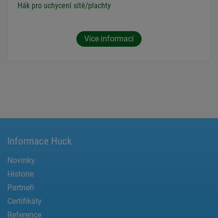
Hák pro uchycení sítě/plachty
Více informací
Informace Huck
Novinky
Historie
Partneři
Certifikáty
Reference