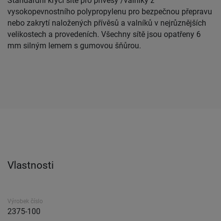
Standardní krycí sítě pro přívěsy /valníky z
vysokopevnostního polypropylenu pro bezpečnou přepravu
nebo zakrytí naložených přívěsů a valníků v nejrůznějších
velikostech a provedeních. Všechny sítě jsou opatřeny 6
mm silným lemem s gumovou šňůrou.
Vlastnosti
Výrobek číslo
2375-100