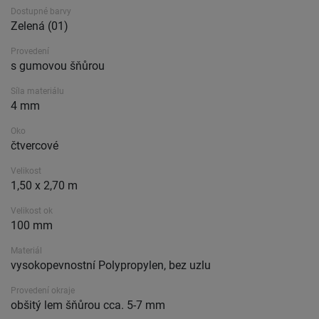
Dostupné barvy
Zelená (01)
Provedení
s gumovou šňůrou
Síla materiálu
4 mm
Oko
čtvercové
Velikost
1,50 x 2,70 m
Velikost ok
100 mm
Materiál
vysokopevnostní Polypropylen, bez uzlu
Provedení okraje
obšitý lem šňůrou cca. 5-7 mm