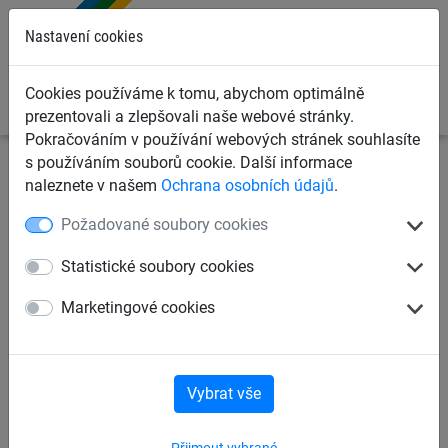
0
Nastavení cookies
Cookies používáme k tomu, abychom optimálně
prezentovali a zlepšovali naše webové stránky.
Pokračováním v používání webových stránek souhlasíte
s používáním souborů cookie. Další informace
Ochranné sítě a plachty
Kontejnerové sítě a plachty pro
naleznete v našem
Ochrana osobních údajů
.
dopravce
Krycí sítě pro kontejnery, korby a přívěsy
Požadované soubory cookies
Krycí sítě pro přívěsy, PP 4
Statistické soubory cookies
mm , oko 100 mm
Marketingové cookies
Vybrat vše
Přijmout vybrané