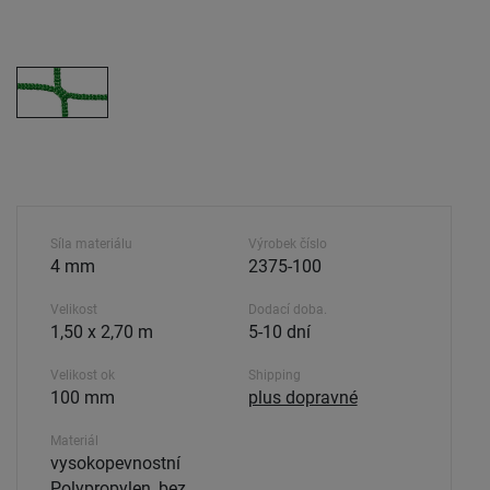
Síla materiálu
Výrobek číslo
4 mm
2375-100
Velikost
Dodací doba.
1,50 x 2,70 m
5-10 dní
Velikost ok
Shipping
100 mm
plus dopravné
Materiál
vysokopevnostní
Polypropylen, bez