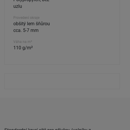
uzlu
Provedení okraje
obšitý lem šňůrou
cca. 5-7 mm
Váha na m²
110 g/m²