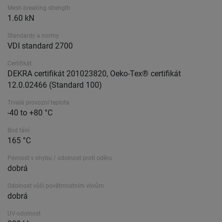
Mesh breaking strength
1.60 kN
Standardy a normy
VDI standard 2700
Certifikát
DEKRA certifikát 201023820, Oeko-Tex® certifikát
12.0.02466 (Standard 100)
Trvalá provozní teplota
-40 to +80 °C
Bod tání
165 °C
Pevnost v ohybu / odolnost proti oděru
dobrá
Odolnost vůči povětrnostním vlivům
dobrá
UV-odolnost