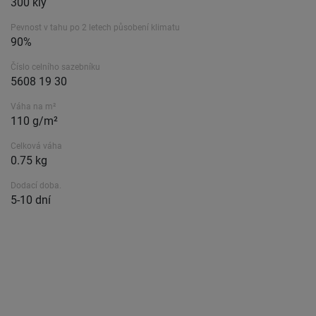
300 kly
Pevnost v tahu po 2 letech působení klimatu
90%
Číslo celního sazebníku
5608 19 30
Váha na m²
110 g/m²
Celková váha
0.75 kg
Dodací doba.
5-10 dní