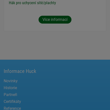
Hák pro uchycení sítě/plachty
Více informací
Informace Huck
Novinky
Historie
Partneři
Certifikáty
Reference