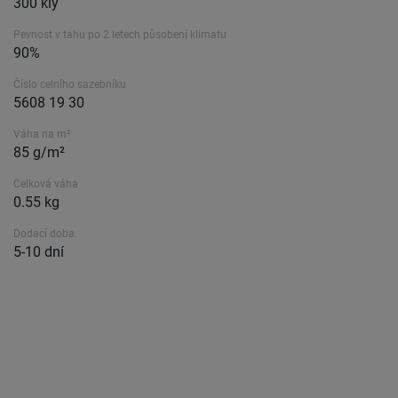
300 kly
Pevnost v tahu po 2 letech působení klimatu
90%
Číslo celního sazebníku
5608 19 30
Váha na m²
85 g/m²
Celková váha
0.55 kg
Dodací doba.
5-10 dní