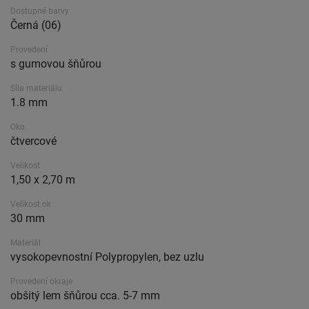
Dostupné barvy
Černá (06)
Provedení
s gumovou šňůrou
Síla materiálu
1.8 mm
Oko
čtvercové
Velikost
1,50 x 2,70 m
Velikost ok
30 mm
Materiál
vysokopevnostní Polypropylen, bez uzlu
Provedení okraje
obšitý lem šňůrou cca. 5-7 mm