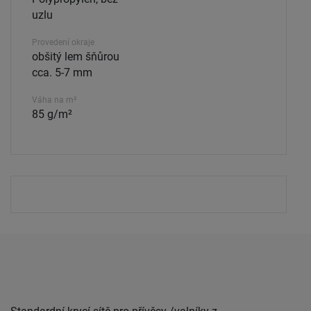
uzlu
Provedení okraje
obšitý lem šňůrou
cca. 5-7 mm
Váha na m²
85 g/m²