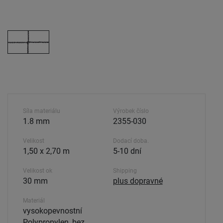
Síla materiálu
Výrobek číslo
1.8 mm
2355-030
Velikost
Dodací doba.
1,50 x 2,70 m
5-10 dní
Velikost ok
Shipping
30 mm
plus dopravné
Materiál
vysokopevnostní
Polypropylen, bez