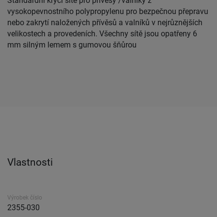
Standardní krycí sítě pro přívěsy /valníky z
vysokopevnostního polypropylenu pro bezpečnou přepravu
nebo zakrytí naložených přívěsů a valníků v nejrůznějších
velikostech a provedeních. Všechny sítě jsou opatřeny 6
mm silným lemem s gumovou šňůrou
Vlastnosti
Výrobek číslo
2355-030