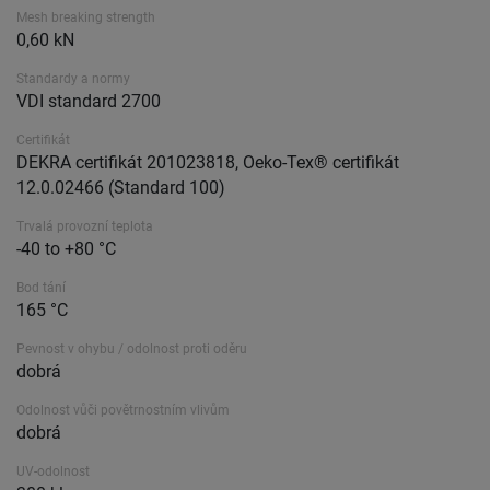
Mesh breaking strength
0,60 kN
Standardy a normy
VDI standard 2700
Certifikát
DEKRA certifikát 201023818, Oeko-Tex® certifikát
12.0.02466 (Standard 100)
Trvalá provozní teplota
-40 to +80 °C
Bod tání
165 °C
Pevnost v ohybu / odolnost proti oděru
dobrá
Odolnost vůči povětrnostním vlivům
dobrá
UV-odolnost