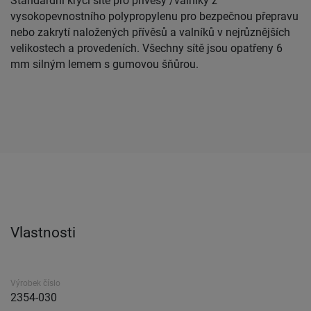
Standardní krycí sítě pro přívěsy /valníky z
vysokopevnostního polypropylenu pro bezpečnou přepravu
nebo zakrytí naložených přívěsů a valníků v nejrůznějších
velikostech a provedeních. Všechny sítě jsou opatřeny 6
mm silným lemem s gumovou šňůrou.
Vlastnosti
Výrobek číslo
2354-030