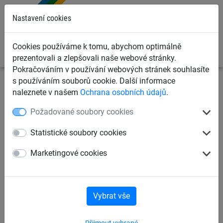
0
Nastavení cookies
Cookies používáme k tomu, abychom optimálně
prezentovali a zlepšovali naše webové stránky.
Pokračováním v používání webových stránek souhlasíte
s používáním souborů cookie. Další informace
Ochranné sítě a plachty
Kontejnerové sítě a plachty pro
naleznete v našem
Ochrana osobních údajů
.
dopravce
Krycí sítě pro kontejnery, korby a přívěsy
Požadované soubory cookies
Krycí sítě pro přívěsy, PP 1,8
Statistické soubory cookies
mm, oko 30 mm
Marketingové cookies
Vybrat vše
Přijmout vybrané