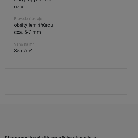
uzlu
Provedení okraje
obšitý lem šňůrou
cca. 5-7 mm
Váha na m²
85 g/m²