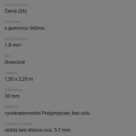
Dostupné barvy
Černá (06)
Provedení
s gumovou šňůrou
Síla materiálu
1.8 mm
Oko
čtvercové
Velikost
1,50 x 2,20 m
Velikost ok
30 mm
Materiál
vysokopevnostní Polypropylen, bez uzlu
Provedení okraje
obšitý lem šňůrou cca. 5-7 mm