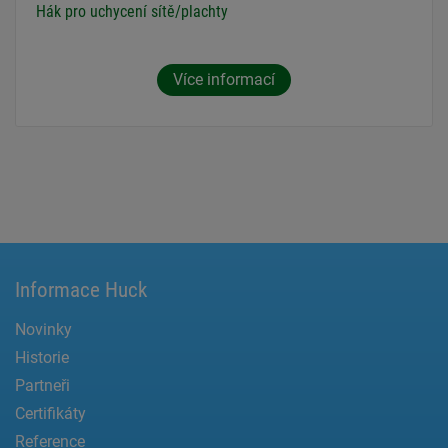
Hák pro uchycení sítě/plachty
Více informací
Informace Huck
Novinky
Historie
Partneři
Certifikáty
Reference