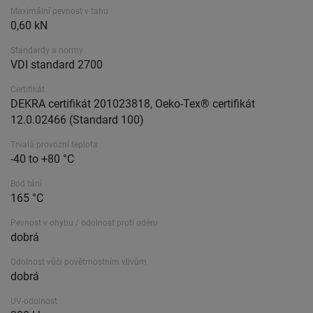
Maximální pevnost v tahu
0,60 kN
Standardy a normy
VDI standard 2700
Certifikát
DEKRA certifikát 201023818, Oeko-Tex® certifikát
12.0.02466 (Standard 100)
Trvalá provozní teplota
-40 to +80 °C
Bod tání
165 °C
Pevnost v ohybu / odolnost proti oděru
dobrá
Odolnost vůči povětrnostním vlivům
dobrá
UV-odolnost