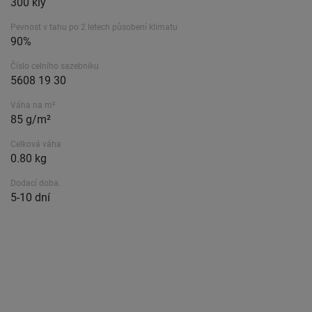
300 kly
Pevnost v tahu po 2 letech působení klimatu
90%
Číslo celního sazebníku
5608 19 30
Váha na m²
85 g/m²
Celková váha
0.80 kg
Dodací doba.
5-10 dní