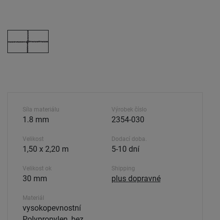
Síla materiálu
Výrobek číslo
1.8 mm
2354-030
Velikost
Dodací doba.
1,50 x 2,20 m
5-10 dní
Velikost ok
Shipping
30 mm
plus dopravné
Materiál
vysokopevnostní
Polypropylen, bez