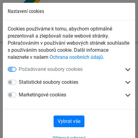
0
Nastavení cookies
Cookies používáme k tomu, abychom optimálně
prezentovali a zlepšovali naše webové stránky.
Pokračováním v používání webových stránek souhlasíte
s používáním souborů cookie. Další informace
Ochranné sítě a plachty
Kontejnerové sítě a plachty pro
naleznete v našem
Ochrana osobních údajů
.
dopravce
Krycí sítě pro kontejnery, korby a přívěsy
Požadované soubory cookies
Krycí sítě, PP 4 mm, oko 100
Statistické soubory cookies
mm
Marketingové cookies
Vybrat vše
Přijmout vybrané