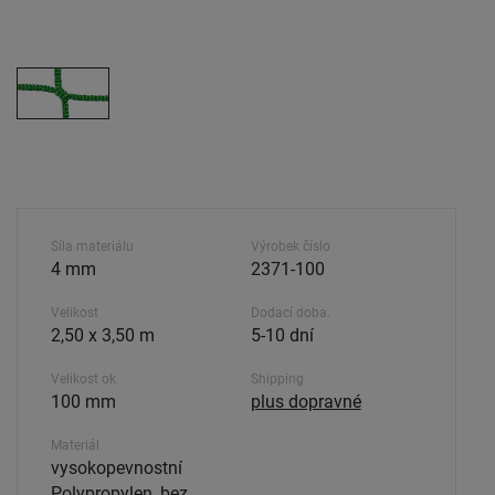
Síla materiálu
Výrobek číslo
4 mm
2371-100
Velikost
Dodací doba.
2,50 x 3,50 m
5-10 dní
Velikost ok
Shipping
100 mm
plus dopravné
Materiál
vysokopevnostní
Polypropylen, bez