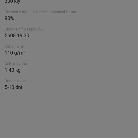
300 kly
Pevnost v tahu po 2 letech působení klimatu
90%
Číslo celního sazebníku
5608 19 30
Váha na m²
110 g/m²
Celková váha
1.40 kg
Dodací doba.
5-10 dní