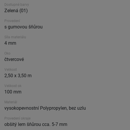
Dostupné barvy
Zelená (01)
Provedení
s gumovou šňůrou
Síla materiálu
4 mm
Oko
čtvercové
Velikost
2,50 x 3,50 m
Velikost ok
100 mm
Materiál
vysokopevnostní Polypropylen, bez uzlu
Provedení okraje
obšitý lem šňůrou cca. 5-7 mm