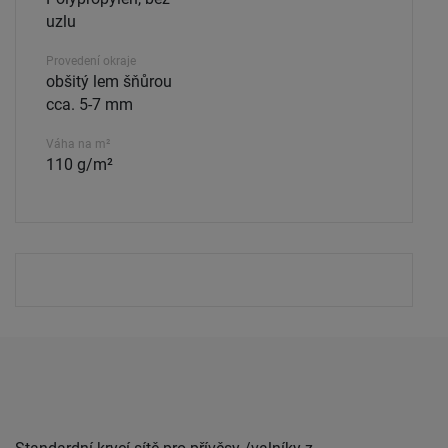
uzlu
Provedení okraje
obšitý lem šňůrou
cca. 5-7 mm
Váha na m²
110 g/m²