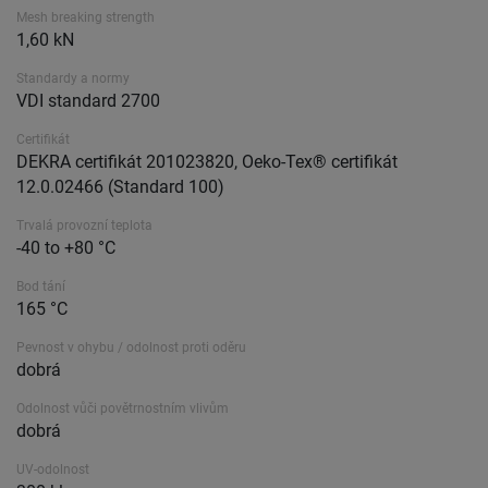
Mesh breaking strength
1,60 kN
Standardy a normy
VDI standard 2700
Certifikát
DEKRA certifikát 201023820, Oeko-Tex® certifikát
12.0.02466 (Standard 100)
Trvalá provozní teplota
-40 to +80 °C
Bod tání
165 °C
Pevnost v ohybu / odolnost proti oděru
dobrá
Odolnost vůči povětrnostním vlivům
dobrá
UV-odolnost