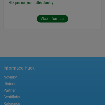
Hák pro uchycení sítě/plachty
Více informací
Informace Huck
Novinky
Historie
Partneři
Certifikáty
Reference