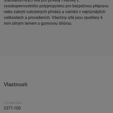
Standardní krycí sítě pro přívěsy /valníky z
vysokopevnostního polypropylenu pro bezpečnou přepravu
nebo zakrytí naložených přívěsů a valníků v nejrůznějších
velikostech a provedeních. Všechny sítě jsou opatřeny 6
mm silným lemem s gumovou šňůrou.
Vlastnosti
Výrobek číslo
2371-100