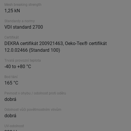
Mesh breaking strength
1,25 kN
Standardy a normy
VDI standard 2700
Certifikát
DEKRA certifikát 200921463, Oeko-Tex® certifikát
12.0.02466 (Standard 100)
Trvalá provozní teplota
-40 to +80 °C
Bod tání
165 °C
Pevnost v ohybu / odolnost proti oděru
dobrá
Odolnost vůči povětrnostním vlivům
dobrá
UV-odolnost