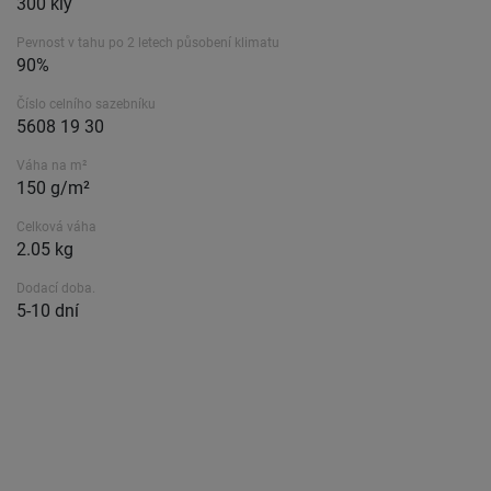
300 kly
Pevnost v tahu po 2 letech působení klimatu
90%
Číslo celního sazebníku
5608 19 30
Váha na m²
150 g/m²
Celková váha
2.05 kg
Dodací doba.
5-10 dní