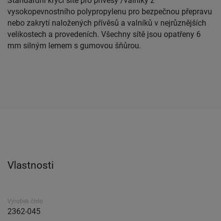
Standardní krycí sítě pro přívěsy /valníky z
vysokopevnostního polypropylenu pro bezpečnou přepravu
nebo zakrytí naložených přívěsů a valníků v nejrůznějších
velikostech a provedeních. Všechny sítě jsou opatřeny 6
mm silným lemem s gumovou šňůrou.
Vlastnosti
Výrobek číslo
2362-045