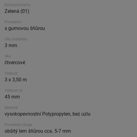
Dostupné barvy
Zelená (01)
Provedení
s gumovou šňůrou
Síla materiálu
3 mm
Oko
čtvercové
Velikost
3 x 3,50 m
Velikost ok
45 mm
Materiál
vysokopevnostní Polypropylen, bez uzlu
Provedení okraje
obšitý lem šňůrou cca. 5-7 mm