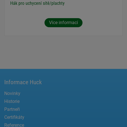
Hák pro uchycení sítě/plachty
Více informací
Informace Huck
Novinky
Historie
Partneři
Certifikáty
Reference