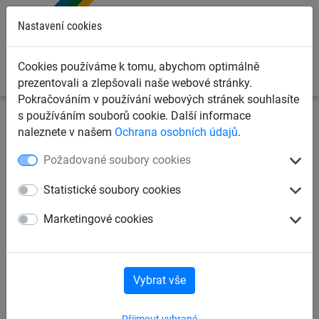
0
Nastavení cookies
Cookies používáme k tomu, abychom optimálně
prezentovali a zlepšovali naše webové stránky.
Pokračováním v používání webových stránek souhlasíte
s používáním souborů cookie. Další informace
Ochranné sítě a plachty
Kontejnerové sítě a plachty pro
naleznete v našem
Ochrana osobních údajů
.
dopravce
Krycí sítě pro kontejnery, korby a přívěsy
Požadované soubory cookies
Krycí sítě, PP 3 mm, oko 45
Statistické soubory cookies
mm
Marketingové cookies
Vybrat vše
Přijmout vybrané