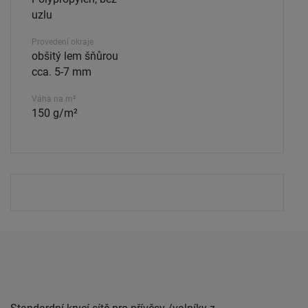
uzlu
Provedení okraje
obšitý lem šňůrou
cca. 5-7 mm
Váha na m²
150 g/m²