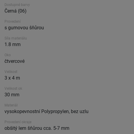
Dostupné barvy
Černá (06)
Provedení
s gumovou šňůrou
Síla materiálu
1.8 mm
Oko
čtvercové
Velikost
3 x 4 m
Velikost ok
30 mm
Materiál
vysokopevnostní Polypropylen, bez uzlu
Provedení okraje
obšitý lem šňůrou cca. 5-7 mm