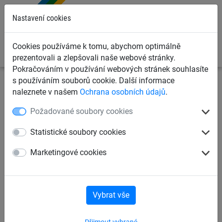
0
Nastavení cookies
Cookies používáme k tomu, abychom optimálně
prezentovali a zlepšovali naše webové stránky.
Pokračováním v používání webových stránek souhlasíte
s používáním souborů cookie. Další informace
Ochranné sítě a plachty
Kontejnerové sítě a plachty pro
naleznete v našem
Ochrana osobních údajů
.
dopravce
Krycí sítě pro kontejnery, korby a přívěsy
Požadované soubory cookies
Krycí sítě, PP 1,8 mm, oko 30
Statistické soubory cookies
mm
Marketingové cookies
Vybrat vše
Přijmout vybrané