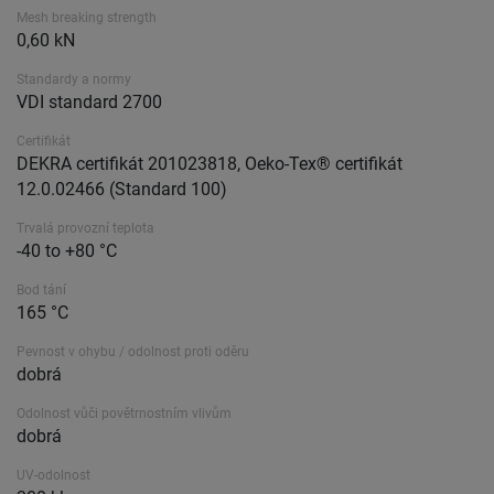
Mesh breaking strength
0,60 kN
Standardy a normy
VDI standard 2700
Certifikát
DEKRA certifikát 201023818, Oeko-Tex® certifikát
12.0.02466 (Standard 100)
Trvalá provozní teplota
-40 to +80 °C
Bod tání
165 °C
Pevnost v ohybu / odolnost proti oděru
dobrá
Odolnost vůči povětrnostním vlivům
dobrá
UV-odolnost