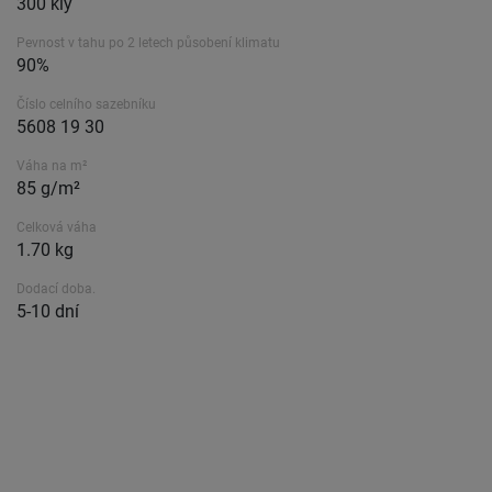
300 kly
Pevnost v tahu po 2 letech působení klimatu
90%
Číslo celního sazebníku
5608 19 30
Váha na m²
85 g/m²
Celková váha
1.70 kg
Dodací doba.
5-10 dní