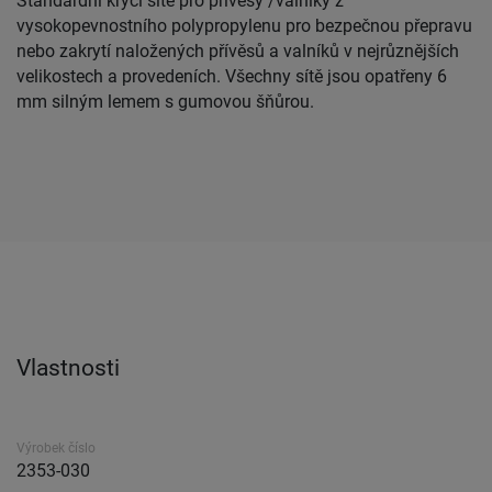
Standardní krycí sítě pro přívěsy /valníky z
vysokopevnostního polypropylenu pro bezpečnou přepravu
nebo zakrytí naložených přívěsů a valníků v nejrůznějších
velikostech a provedeních. Všechny sítě jsou opatřeny 6
mm silným lemem s gumovou šňůrou.
Vlastnosti
Výrobek číslo
2353-030