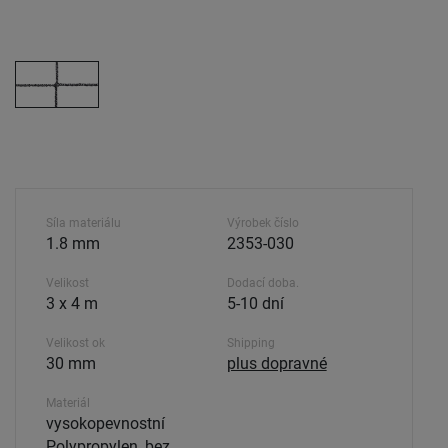
Síla materiálu
Výrobek číslo
1.8 mm
2353-030
Velikost
Dodací doba.
3 x 4 m
5-10 dní
Velikost ok
Shipping
30 mm
plus dopravné
Materiál
vysokopevnostní
Polypropylen, bez