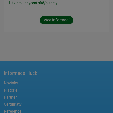
Hák pro uchycení sítě/plachty
Více informací
Informace Huck
Novinky
Historie
Partneři
Certifikáty
Reference