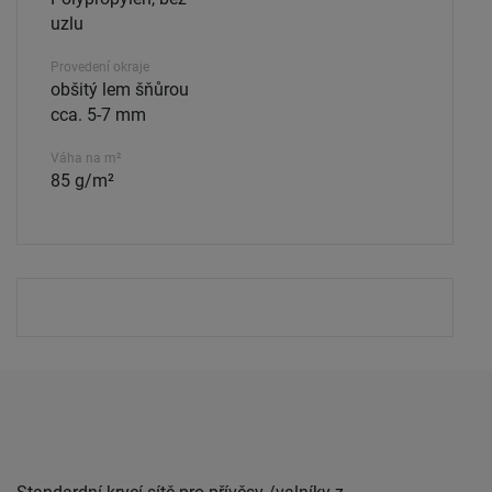
uzlu
Provedení okraje
obšitý lem šňůrou
cca. 5-7 mm
Váha na m²
85 g/m²