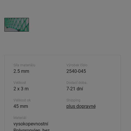
Síla materiálu
Výrobek číslo
2.5 mm
2540-045
Velikost
Dodací doba.
2 x 3 m
7-21 dní
Velikost ok
Shipping
45 mm
plus dopravné
Materiál
vysokopevnostní
Polypropylen, bez