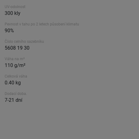
UV-odolnost
300 kly
Pevnost v tahu po 2 letech působení klimatu
90%
Číslo celního sazebníku
5608 19 30
Váha na m²
110 g/m²
Celková váha
0.40 kg
Dodací doba.
7-21 dní