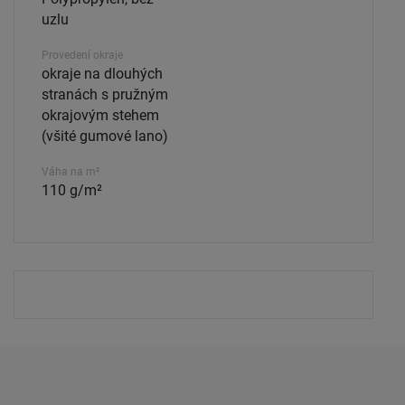
uzlu
Provedení okraje
okraje na dlouhých
stranách s pružným
okrajovým stehem
(všité gumové lano)
Váha na m²
110 g/m²