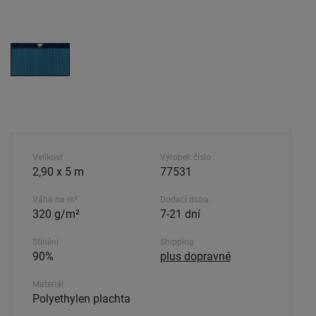
Velikost
Výrobek číslo
2,90 x 5 m
77531
Váha na m²
Dodací doba.
320 g/m²
7-21 dní
Stínění
Shipping
90%
plus dopravné
Materiál
Polyethylen plachta