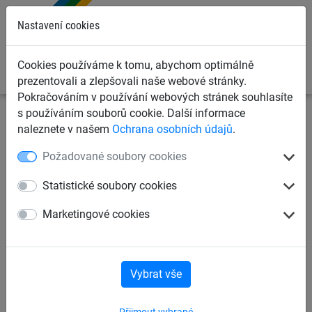
0
Nastavení cookies
Cookies používáme k tomu, abychom optimálně
prezentovali a zlepšovali naše webové stránky.
Pokračováním v používání webových stránek souhlasíte
s používáním souborů cookie. Další informace
Ochranné sítě a plachty
Kontejnerové sítě a plachty pro
naleznete v našem
Ochrana osobních údajů
.
dopravce
Krycí plachty na kontejnery, korby a přívěsy
Požadované soubory cookies
Krycí plachta, PE 320 g, 2,90 x
Statistické soubory cookies
5 m
Marketingové cookies
Vybrat vše
Přijmout vybrané