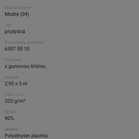
Dostupné barvy
Modrá (04)
Typ
prodyšná
Číslo celního sazebníku
6307 90 10
Provedení
s gumovou šňůrou
Velikost
2,90 x 5 m
Váha na m²
320 g/m²
Stínění
90%
Materiál
Polyethylen plachta