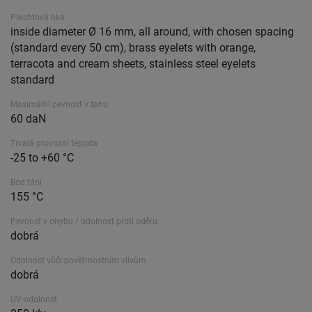
Plachtová oka
inside diameter Ø 16 mm, all around, with chosen spacing
(standard every 50 cm), brass eyelets with orange,
terracota and cream sheets, stainless steel eyelets
standard
Maximální pevnost v tahu
60 daN
Trvalá provozní teplota
-25 to +60 °C
Bod tání
155 °C
Pevnost v ohybu / odolnost proti oděru
dobrá
Odolnost vůči povětrnostním vlivům
dobrá
UV-odolnost