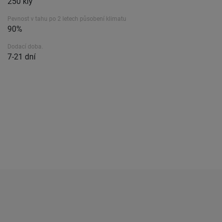
250 kly
Pevnost v tahu po 2 letech působení klimatu
90%
Dodací doba.
7-21 dní