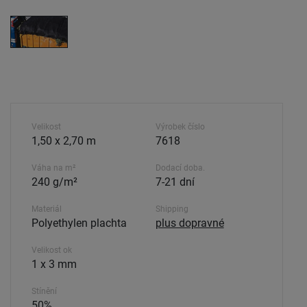
Velikost
Výrobek číslo
1,50 x 2,70 m
7618
Váha na m²
Dodací doba.
240 g/m²
7-21 dní
Materiál
Shipping
Polyethylen plachta
plus dopravné
Velikost ok
1 x 3 mm
Stínění
50%