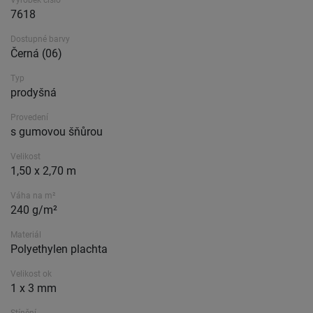
Výrobek číslo
7618
Dostupné barvy
Černá (06)
Typ
prodyšná
Provedení
s gumovou šňůrou
Velikost
1,50 x 2,70 m
Váha na m²
240 g/m²
Materiál
Polyethylen plachta
Velikost ok
1 x 3 mm