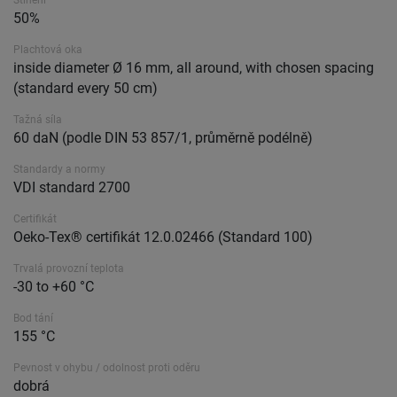
Stínění
50%
Plachtová oka
inside diameter Ø 16 mm, all around, with chosen spacing
(standard every 50 cm)
Tažná síla
60 daN (podle DIN 53 857/1, průměrně podélně)
Standardy a normy
VDI standard 2700
Certifikát
Oeko-Tex® certifikát 12.0.02466 (Standard 100)
Trvalá provozní teplota
-30 to +60 °C
Bod tání
155 °C
Pevnost v ohybu / odolnost proti oděru
dobrá