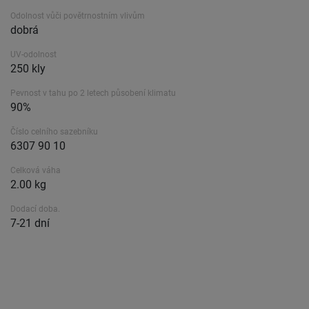
Odolnost vůči povětrnostním vlivům
dobrá
UV-odolnost
250 kly
Pevnost v tahu po 2 letech působení klimatu
90%
Číslo celního sazebníku
6307 90 10
Celková váha
2.00 kg
Dodací doba.
7-21 dní