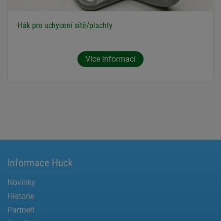
Hák pro uchycení sítě/plachty
Více informací
Informace Huck
Novinky
Historie
Partneři