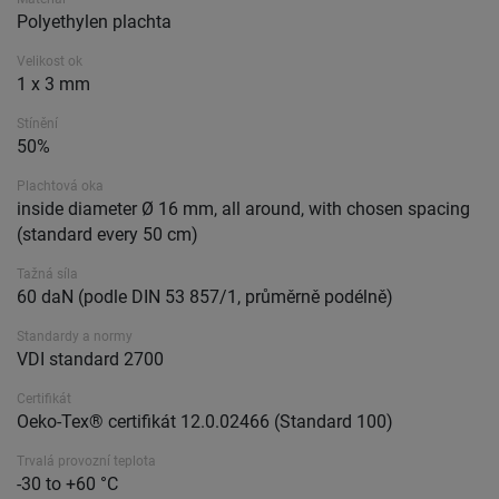
Polyethylen plachta
Velikost ok
1 x 3 mm
Stínění
50%
Plachtová oka
inside diameter Ø 16 mm, all around, with chosen spacing
(standard every 50 cm)
Tažná síla
60 daN (podle DIN 53 857/1, průměrně podélně)
Standardy a normy
VDI standard 2700
Certifikát
Oeko-Tex® certifikát 12.0.02466 (Standard 100)
Trvalá provozní teplota
-30 to +60 °C