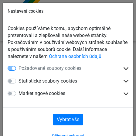
0
Nastavení cookies
Cookies používáme k tomu, abychom optimálně
prezentovali a zlepšovali naše webové stránky.
Pokračováním v používání webových stránek souhlasíte
s používáním souborů cookie. Další informace
Ochranné sítě a plachty
Kontejnerové sítě a plachty pro
naleznete v našem
Ochrana osobních údajů
.
dopravce
Krycí plachty na kontejnery, korby a přívěsy
Požadované soubory cookies
Krycí plachta PE 240 g/m²,
Statistické soubory cookies
2,70 x 3,50 m
Marketingové cookies
Vybrat vše
Přijmout vybrané