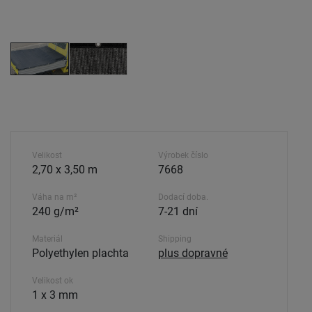
Velikost
Výrobek číslo
2,70 x 3,50 m
7668
Váha na m²
Dodací doba.
240 g/m²
7-21 dní
Materiál
Shipping
Polyethylen plachta
plus dopravné
Velikost ok
1 x 3 mm