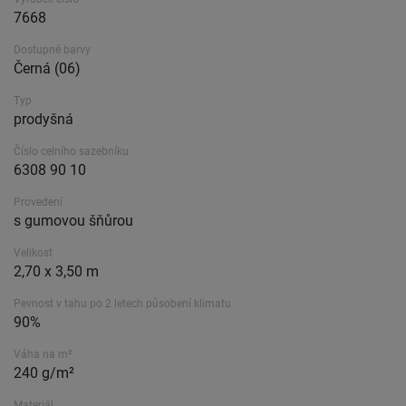
7668
Dostupné barvy
Černá (06)
Typ
prodyšná
Číslo celního sazebníku
6308 90 10
Provedení
s gumovou šňůrou
Velikost
2,70 x 3,50 m
Pevnost v tahu po 2 letech působení klimatu
90%
Váha na m²
240 g/m²
Materiál