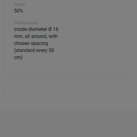
Stínění
50%
Plachtová oka
inside diameter Ø 16
mm, all around, with
chosen spacing
(standard every 50
cm)