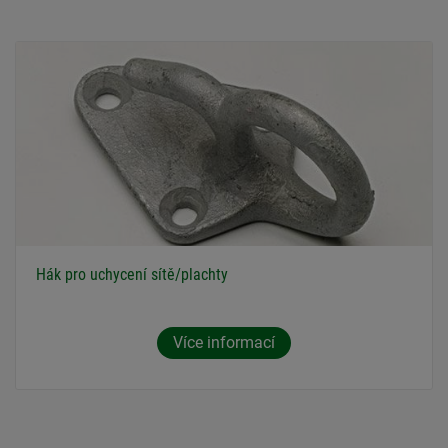
Hák pro uchycení sítě/plachty
Více informací