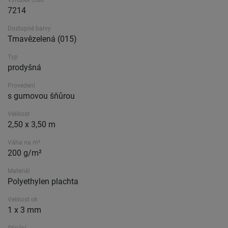
Výrobek číslo
7214
Dostupné barvy
Tmavězelená (015)
Typ
prodyšná
Provedení
s gumovou šňůrou
Velikost
2,50 x 3,50 m
Váha na m²
200 g/m²
Materiál
Polyethylen plachta
Velikost ok
1 x 3 mm