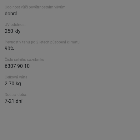
Odolnost vůči povětrnostním vlivům
dobrá
UV-odolnost
250 kly
Pevnost v tahu po 2 letech působení klimatu
90%
Číslo celního sazebníku
6307 90 10
Celková váha
2.70 kg
Dodací doba.
7-21 dní