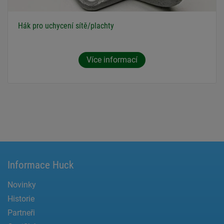
Hák pro uchycení sítě/plachty
Více informací
Informace Huck
Novinky
Historie
Partneři