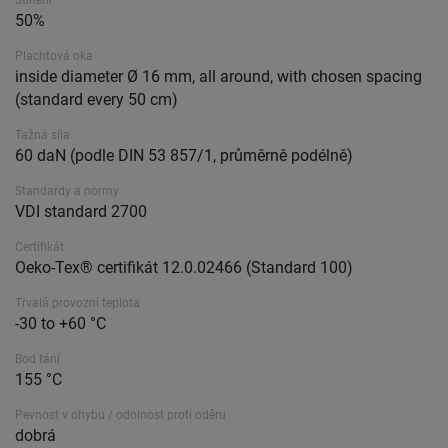
Stínění
50%
Plachtová oka
inside diameter Ø 16 mm, all around, with chosen spacing
(standard every 50 cm)
Tažná síla
60 daN (podle DIN 53 857/1, průměrně podélně)
Standardy a normy
VDI standard 2700
Certifikát
Oeko-Tex® certifikát 12.0.02466 (Standard 100)
Trvalá provozní teplota
-30 to +60 °C
Bod tání
155 °C
Pevnost v ohybu / odolnost proti oděru
dobrá