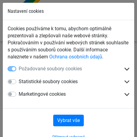
0
Nastavení cookies
Cookies používáme k tomu, abychom optimálně
prezentovali a zlepšovali naše webové stránky.
Pokračováním v používání webových stránek souhlasíte
s používáním souborů cookie. Další informace
Ochranné sítě a plachty
Kontejnerové sítě a plachty pro
naleznete v našem
Ochrana osobních údajů
.
dopravce
Krycí plachty na kontejnery, korby a přívěsy
Požadované soubory cookies
Krycí plachta PE 200 g/m2
Statistické soubory cookies
Marketingové cookies
Vybrat vše
Přijmout vybrané