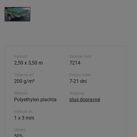
Velikost
Výrobek číslo
2,50 x 3,50 m
7214
Váha na m²
Dodací doba.
200 g/m²
7-21 dní
Materiál
Shipping
Polyethylen plachta
plus dopravné
Velikost ok
1 x 3 mm
Stínění
50%