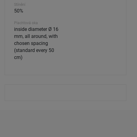
Stínění
50%
Plachtová oka
inside diameter Ø 16
mm, all around, with
chosen spacing
(standard every 50
cm)