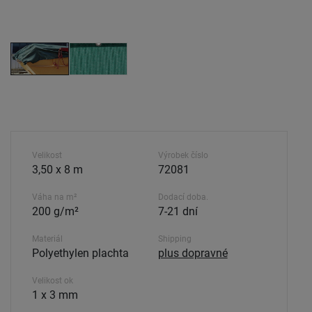
Velikost
Výrobek číslo
3,50 x 8 m
72081
Váha na m²
Dodací doba.
200 g/m²
7-21 dní
Materiál
Shipping
Polyethylen plachta
plus dopravné
Velikost ok
1 x 3 mm