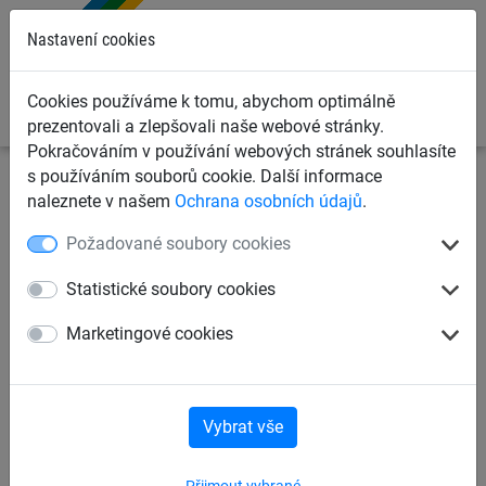
0
Nastavení cookies
Cookies používáme k tomu, abychom optimálně
prezentovali a zlepšovali naše webové stránky.
Pokračováním v používání webových stránek souhlasíte
s používáním souborů cookie. Další informace
Ochranné sítě a plachty
Kontejnerové sítě a plachty pro
naleznete v našem
Ochrana osobních údajů
.
dopravce
Krycí plachty na kontejnery, korby a přívěsy
Požadované soubory cookies
Krycí plachta PE 200 g/m2,
Statistické soubory cookies
3,50 x 8 m
Marketingové cookies
Vybrat vše
Přijmout vybrané