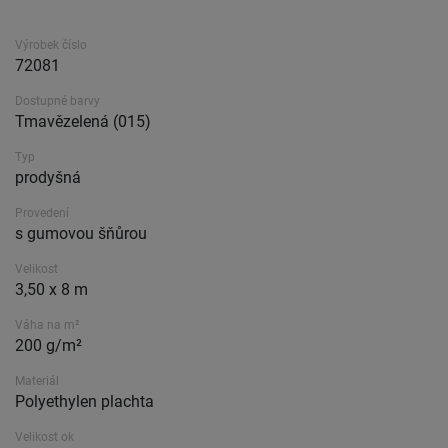
Výrobek číslo
72081
Dostupné barvy
Tmavězelená (015)
Typ
prodyšná
Provedení
s gumovou šňůrou
Velikost
3,50 x 8 m
Váha na m²
200 g/m²
Materiál
Polyethylen plachta
Velikost ok