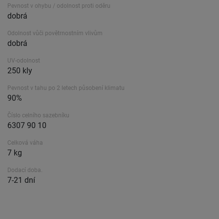
Pevnost v ohybu / odolnost proti oděru
dobrá
Odolnost vůči povětrnostním vlivům
dobrá
UV-odolnost
250 kly
Pevnost v tahu po 2 letech působení klimatu
90%
Číslo celního sazebníku
6307 90 10
Celková váha
7 kg
Dodací doba.
7-21 dní