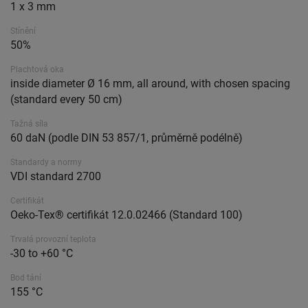
1 x 3 mm
Stínění
50%
Plachtová oka
inside diameter Ø 16 mm, all around, with chosen spacing
(standard every 50 cm)
Tažná síla
60 daN (podle DIN 53 857/1, průměrně podélně)
Standardy a normy
VDI standard 2700
Certifikát
Oeko-Tex® certifikát 12.0.02466 (Standard 100)
Trvalá provozní teplota
-30 to +60 °C
Bod tání
155 °C