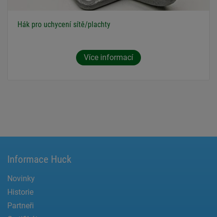
Hák pro uchycení sítě/plachty
Více informací
Informace Huck
Novinky
Historie
Partneři