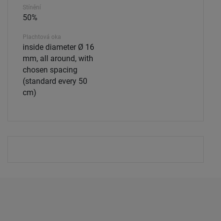
Stínění
50%
Plachtová oka
inside diameter Ø 16
mm, all around, with
chosen spacing
(standard every 50
cm)