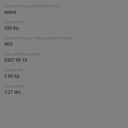
Odolnost vůči povětrnostním vlivům
dobrá
UV-odolnost
250 kly
Pevnost v tahu po 2 letech působení klimatu
90%
Číslo celního sazebníku
6307 90 10
Celková váha
2.80 kg
Dodací doba.
7-21 dní