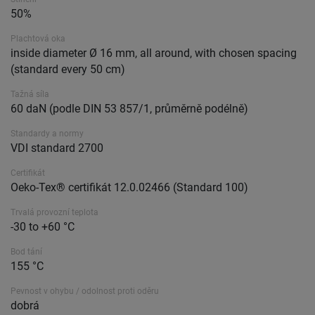
50%
Plachtová oka
inside diameter Ø 16 mm, all around, with chosen spacing
(standard every 50 cm)
Tažná síla
60 daN (podle DIN 53 857/1, průměrně podélně)
Standardy a normy
VDI standard 2700
Certifikát
Oeko-Tex® certifikát 12.0.02466 (Standard 100)
Trvalá provozní teplota
-30 to +60 °C
Bod tání
155 °C
Pevnost v ohybu / odolnost proti oděru
dobrá