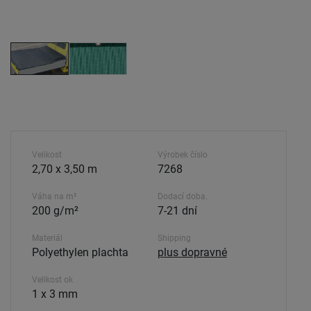
Velikost
Výrobek číslo
2,70 x 3,50 m
7268
Váha na m²
Dodací doba.
200 g/m²
7-21 dní
Materiál
Shipping
Polyethylen plachta
plus dopravné
Velikost ok
1 x 3 mm