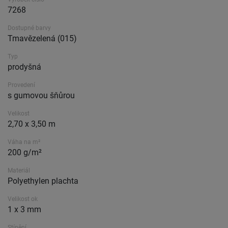
7268
Dostupné barvy
Tmavězelená (015)
Typ
prodyšná
Provedení
s gumovou šňůrou
Velikost
2,70 x 3,50 m
Váha na m²
200 g/m²
Materiál
Polyethylen plachta
Velikost ok
1 x 3 mm
Stínění