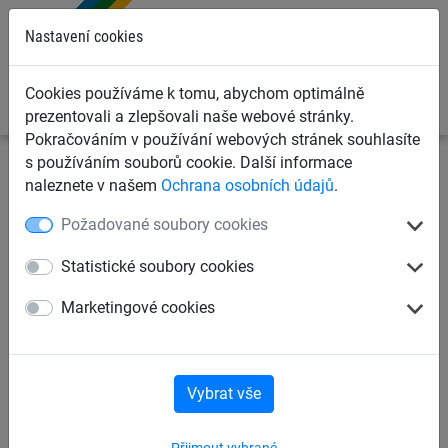
0
Nastavení cookies
Cookies používáme k tomu, abychom optimálně
prezentovali a zlepšovali naše webové stránky.
Pokračováním v používání webových stránek souhlasíte
s používáním souborů cookie. Další informace
Ochranné sítě a plachty
Kontejnerové sítě a plachty pro
naleznete v našem
Ochrana osobních údajů
.
dopravce
Krycí plachty na kontejnery, korby a přívěsy
Požadované soubory cookies
Krycí plachta PE 200 g/m²,
Statistické soubory cookies
2,70 x 3,50 m
Marketingové cookies
Vybrat vše
Přijmout vybrané