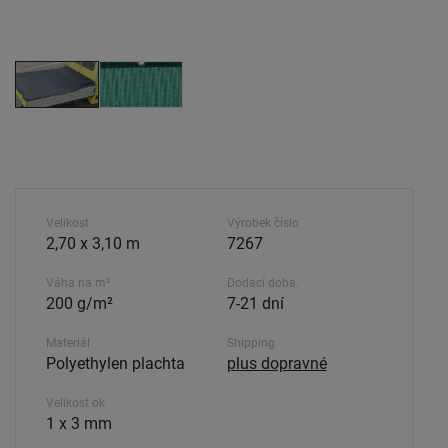
Velikost
Výrobek číslo
2,70 x 3,10 m
7267
Váha na m²
Dodací doba.
200 g/m²
7-21 dní
Materiál
Shipping
Polyethylen plachta
plus dopravné
Velikost ok
1 x 3 mm