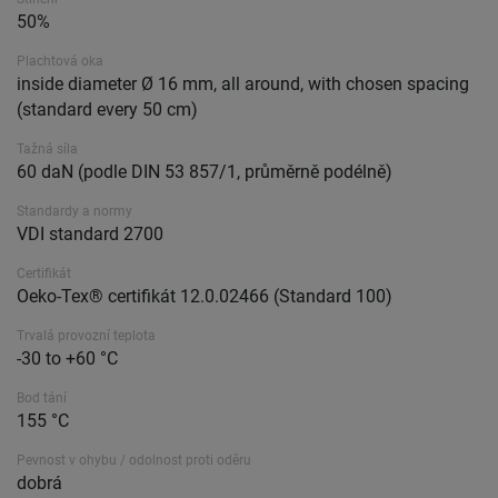
50%
Plachtová oka
inside diameter Ø 16 mm, all around, with chosen spacing
(standard every 50 cm)
Tažná síla
60 daN (podle DIN 53 857/1, průměrně podélně)
Standardy a normy
VDI standard 2700
Certifikát
Oeko-Tex® certifikát 12.0.02466 (Standard 100)
Trvalá provozní teplota
-30 to +60 °C
Bod tání
155 °C
Pevnost v ohybu / odolnost proti oděru
dobrá