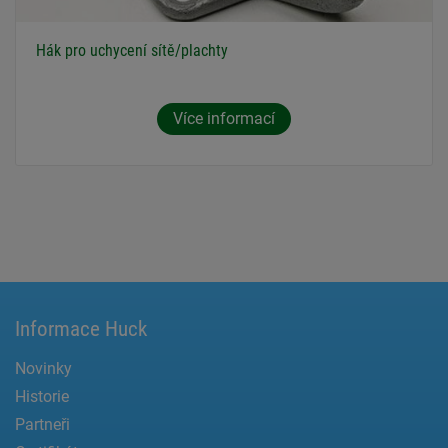
Hák pro uchycení sítě/plachty
Více informací
Informace Huck
Novinky
Historie
Partneři