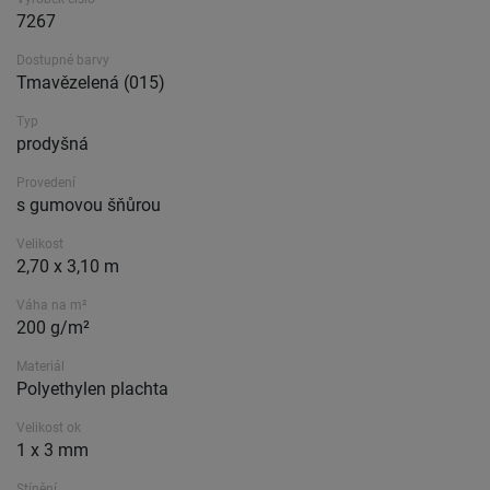
7267
Dostupné barvy
Tmavězelená (015)
Typ
prodyšná
Provedení
s gumovou šňůrou
Velikost
2,70 x 3,10 m
Váha na m²
200 g/m²
Materiál
Polyethylen plachta
Velikost ok
1 x 3 mm
Stínění