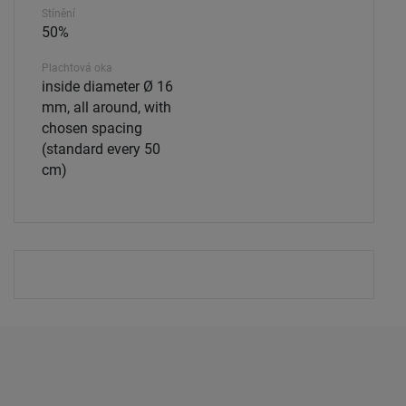
Stínění
50%
Plachtová oka
inside diameter Ø 16
mm, all around, with
chosen spacing
(standard every 50
cm)