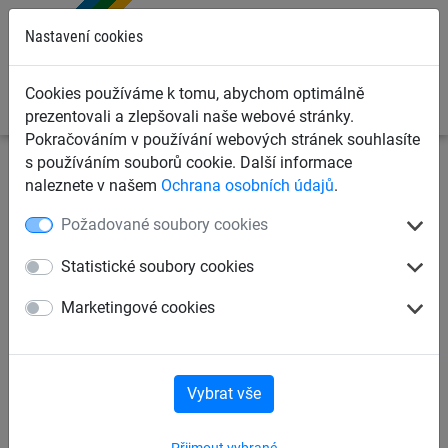
0
Nastavení cookies
Cookies používáme k tomu, abychom optimálně
prezentovali a zlepšovali naše webové stránky.
Pokračováním v používání webových stránek souhlasíte
s používáním souborů cookie. Další informace
Ochranné sítě a plachty
Kontejnerové sítě a plachty pro
naleznete v našem
Ochrana osobních údajů
.
dopravce
Krycí plachty na kontejnery, korby a přívěsy
Požadované soubory cookies
Krycí plachta PE 200 g/m²,
Statistické soubory cookies
2,70 x 3,10 m
Marketingové cookies
Vybrat vše
Přijmout vybrané