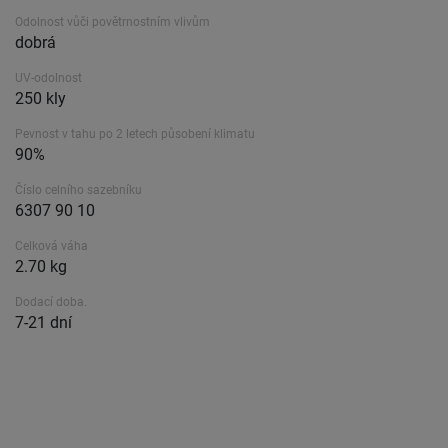
Odolnost vůči povětrnostním vlivům
dobrá
UV-odolnost
250 kly
Pevnost v tahu po 2 letech působení klimatu
90%
Číslo celního sazebníku
6307 90 10
Celková váha
2.70 kg
Dodací doba.
7-21 dní