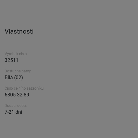
Vlastnosti
Výrobek číslo
32511
Dostupné barvy
Bílá (02)
Číslo celního sazebníku
6305 32 89
Dodací doba.
7-21 dní