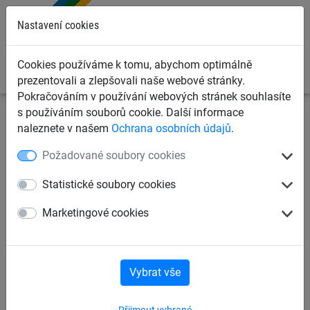
0
Nastavení cookies
Cookies používáme k tomu, abychom optimálně
prezentovali a zlepšovali naše webové stránky.
Pokračováním v používání webových stránek souhlasíte
s používáním souborů cookie. Další informace
Ochranné sítě a plachty
Sítě a lana pro transport
naleznete v našem
Ochrana osobních údajů
.
nákladu
Big bags
Požadované soubory cookies
Jumbo Bag, 260 cm x 125 cm
Statistické soubory cookies
x 30 cm
Marketingové cookies
Vybrat vše
Přijmout vybrané