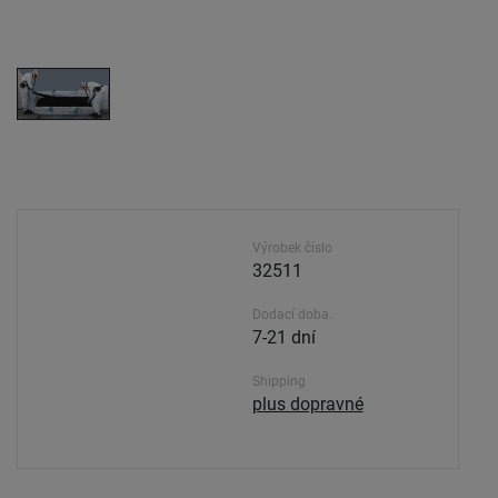
Výrobek číslo
32511
Dodací doba.
7-21 dní
Shipping
plus dopravné