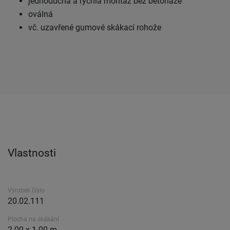
jednoduchá a rychlá montáž bez betonáže
oválná
vč. uzavřené gumové skákací rohože
Vlastnosti
Výrobek číslo
20.02.111
Plocha na skákání
2.00 x 1.00 m