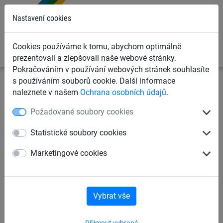
0
Nastavení cookies
Cookies používáme k tomu, abychom optimálně
prezentovali a zlepšovali naše webové stránky.
Pokračováním v používání webových stránek souhlasíte
s používáním souborů cookie. Další informace
Dětská lanová hřiště
Trampolíny a lanové kolotoče
naleznete v našem
Ochrana osobních údajů
.
Trampolíny
Požadované soubory cookies
Trampolína „Saturnus“
Statistické soubory cookies
Marketingové cookies
Vybrat vše
Přijmout vybrané