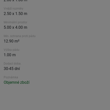
Vnější rozměry
2.50 x 1.50 m
Minimální prostor
5.00 x 4.00 m
Min. ochrana proti pádu
12.90 m²
Výška pádu
1.00 m
Dodací doba.
30-45 dní
Poznámka
Objemné zboží