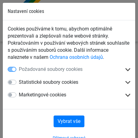
0
Nastavení cookies
Cookies používáme k tomu, abychom optimálně
prezentovali a zlepšovali naše webové stránky.
Pokračováním v používání webových stránek souhlasíte
s používáním souborů cookie. Další informace
Dětská lanová hřiště
Trampolíny a lanové kolotoče
naleznete v našem
Ochrana osobních údajů
.
Trampolíny
Požadované soubory cookies
Trampolína „Piccolo“ pro
Statistické soubory cookies
ustavení
Marketingové cookies
Vybrat vše
Přijmout vybrané