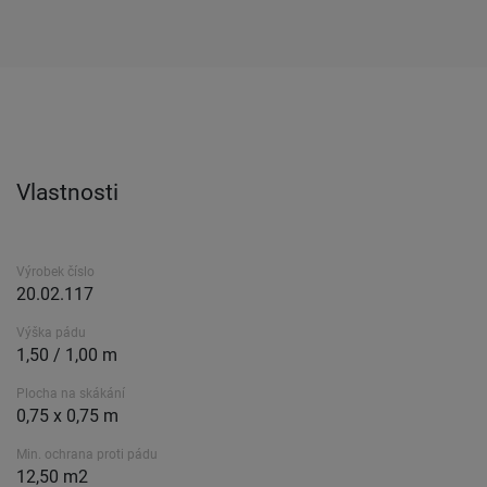
Vlastnosti
Výrobek číslo
20.02.117
Výška pádu
1,50 / 1,00 m
Plocha na skákání
0,75 x 0,75 m
Min. ochrana proti pádu
12,50 m2