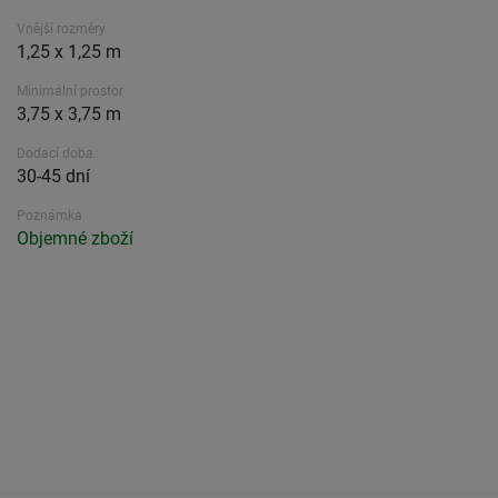
Vnější rozměry
1,25 x 1,25 m
Minimální prostor
3,75 x 3,75 m
Dodací doba.
30-45 dní
Poznámka
Objemné zboží