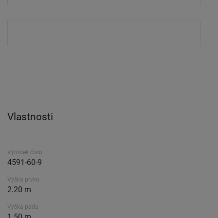
Vlastnosti
Výrobek číslo
4591-60-9
Výška prvku
2.20 m
Výška pádu
1.50 m