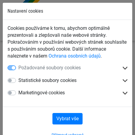
0
Nastavení cookies
Cookies používáme k tomu, abychom optimálně
prezentovali a zlepšovali naše webové stránky.
Pokračováním v používání webových stránek souhlasíte
s používáním souborů cookie. Další informace
Dětská lanová hřiště
Adventure parkur „Dillenburg“
naleznete v našem
Ochrana osobních údajů
.
pro ocelové sloupy
Požadované soubory cookies
Viklavá kláda, pro ocelové
Statistické soubory cookies
sloupy
Marketingové cookies
Vybrat vše
Přijmout vybrané